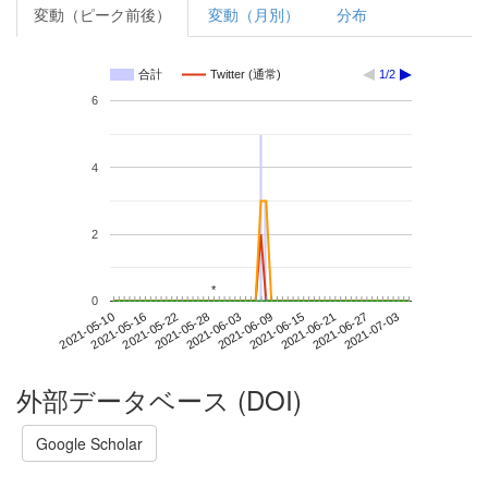
変動（ピーク前後）
変動（月別）
分布
合計
Twitter (通常)
1/2
6
4
2
*
*
0
2021-06-27
2021-05-10
2021-05-28
2021-06-15
2021-07-03
2021-05-16
2021-06-03
2021-06-21
2021-05-22
2021-06-09
外部データベース (DOI)
Google Scholar