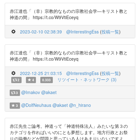
赤江達也「（非）宗教的なものの宗教社会学―キリスト教と
神道の間」 https://t.co/W9VtiEceyq
2023-02-10 02:38:39
@InterestingEss
(
投稿一覧
)
赤江達也「（非）宗教的なものの宗教社会学―キリスト教と
神道の間」 https://t.co/W9VtiEceyq
2022-12-25 21:03:15
@InterestingEss
(
投稿一覧
)
リツイート・ネットワーク (3)
2
4
0.333
@Imakov
@akaet
3
@DolfNeuhaus
@akaet
@n_hirano
3
赤江先生ご論考。神道って「神道特殊法人」みたいな第３の
カテゴリを作ればいいのにとも夢想します。地方行政とお祭
りの協働などが問題と思っている人はあまりいないですよ