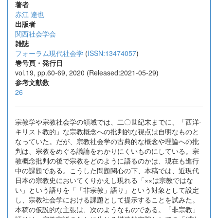
著者
赤江 達也
出版者
関西社会学会
雑誌
フォーラム現代社会学
(
ISSN:13474057
)
巻号頁・発行日
vol.19, pp.60-69, 2020 (Released:2021-05-29)
参考文献数
26
宗教学や宗教社会学の領域では、二〇世紀末までに、「西洋-
キリスト教的」な宗教概念への批判的な視点は自明なものと
なっていた。だが、宗教社会学の古典的な概念や理論への批
判は、宗教をめぐる議論をわかりにくいものにしている。宗
教概念批判の後で宗教をどのように語るのかは、現在も進行
中の課題である。こうした問題関心の下、本稿では、近現代
日本の宗教史においてくりかえし現れる「××は宗教ではな
い」という語りを「「非宗教」語り」という対象として設定
し、宗教社会学における課題として提示することを試みた。
本稿の仮説的な主張は、次のようなものである。「非宗教」