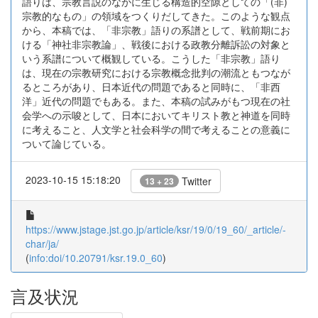
語りは、宗教言説のなかに生じる構造的空隙としての「(非)
宗教的なもの」の領域をつくりだしてきた。このような観点
から、本稿では、「非宗教」語りの系譜として、戦前期にお
ける「神社非宗教論」、戦後における政教分離訴訟の対象と
いう系譜について概観している。こうした「非宗教」語り
は、現在の宗教研究における宗教概念批判の潮流ともつなが
るところがあり、日本近代の問題であると同時に、「非西
洋」近代の問題でもある。また、本稿の試みがもつ現在の社
会学への示唆として、日本においてキリスト教と神道を同時
に考えること、人文学と社会科学の間で考えることの意義に
ついて論じている。
2023-10-15 15:18:20
Twitter
13 + 23
https://www.jstage.jst.go.jp/article/ksr/19/0/19_60/_article/-
char/ja/
(
info:doi/10.20791/ksr.19.0_60
)
言及状況