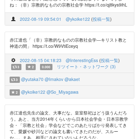
ね：（非）宗教的なものの宗教社会学 https://t.co/qj8kys9ihL
2022-08-19 09:54:01
@ykoike122
(
投稿一覧
)
赤江達也「（非）宗教的なものの宗教社会学―キリスト教と
神道の間」 https://t.co/W9VtiEceyq
2022-08-15 04:18:23
@InterestingEss
(
投稿一覧
)
リツイート・ネットワーク (3)
3
2
0.000
@yutaka70
@Imakov
@akaet
3
@ykoike122
@So_Miyagawa
2
赤江達也先生の論文、大事だな。皇室祭祀はどう扱うんだろ
う。あと、当方2014年くらいから日本社会学会・日本宗教学
会・「宗教と社会」学会などでこのあたりばかり発表してき
て、愛媛や砂川などの論文も書いてきたのだが、スルー
か…。まあ、相手にされていないんだろうな。