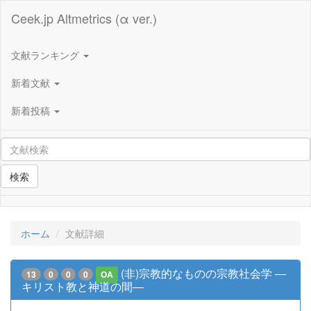
Ceek.jp Altmetrics (α ver.)
文献ランキング
新着文献
新着投稿
検索
ホーム
文献詳細
(非)宗教的なものの宗教社会学 ―
13
0
0
0
OA
キリスト教と神道の間―