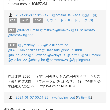
https://t.co/53kUWkBZzM
2021-06-07 10:55:17
@hotaka_tsukada
(
投稿一覧
)
リツイート・ネットワーク (6)
7
20
0.000
@MikioSumita
@mittsko
@Imakov
@ss_seikosato
6
@forestwing777
@ymnkmy0607
@closingofmind
14
@GVLFMNKKrIzd1zz
@Hasesaki
@sh1_nishida
@ts_nakano
@t_kawase
@waipy101
@Jetmi9
@NSumashi
@ykoike122
@chinyubo
@kazama428
@Applegate0
赤江達也(2020)「（非）宗教的なものの宗教社会学―キリス
ト教と神道の間」『フォーラム現代社会学』(19)（特集 社会
学は死んだのか？） https://t.co/gfIAO4HR70
2021-06-07 00:01:28
@dripping_out
(
投稿一覧
)