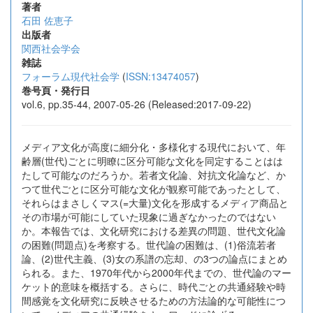
著者
石田 佐恵子
出版者
関西社会学会
雑誌
フォーラム現代社会学
(
ISSN:13474057
)
巻号頁・発行日
vol.6, pp.35-44, 2007-05-26 (Released:2017-09-22)
メディア文化が高度に細分化・多様化する現代において、年
齢層(世代)ごとに明瞭に区分可能な文化を同定することはは
たして可能なのだろうか。若者文化論、対抗文化論など、か
つて世代ごとに区分可能な文化が観察可能であったとして、
それらはまさしくマス(=大量)文化を形成するメディア商品と
その市場が可能にしていた現象に過ぎなかったのではない
か。本報告では、文化研究における差異の問題、世代文化論
の困難(問題点)を考察する。世代論の困難は、(1)俗流若者
論、(2)世代主義、(3)女の系譜の忘却、の3つの論点にまとめ
られる。また、1970年代から2000年代までの、世代論のマー
ケット的意味を概括する。さらに、時代ごとの共通経験や時
間感覚を文化研究に反映させるための方法論的な可能性につ