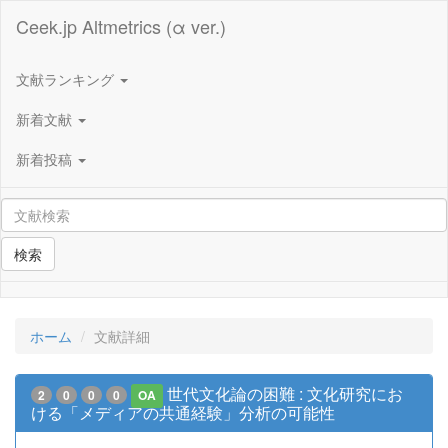
Ceek.jp Altmetrics (α ver.)
文献ランキング
新着文献
新着投稿
検索
ホーム
文献詳細
世代文化論の困難 : 文化研究にお
2
0
0
0
OA
ける「メディアの共通経験」分析の可能性