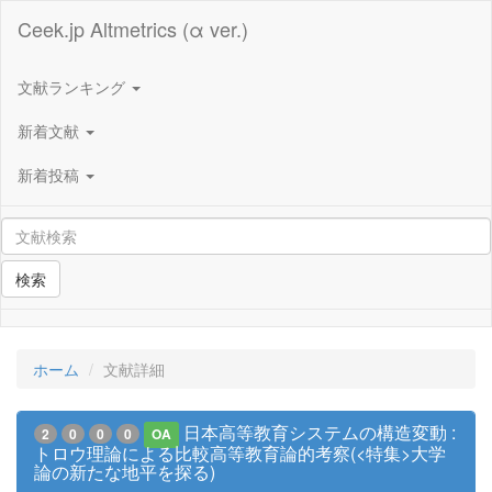
Ceek.jp Altmetrics (α ver.)
文献ランキング
新着文献
新着投稿
検索
ホーム
文献詳細
日本高等教育システムの構造変動 :
2
0
0
0
OA
トロウ理論による比較高等教育論的考察(<特集>大学
論の新たな地平を探る)