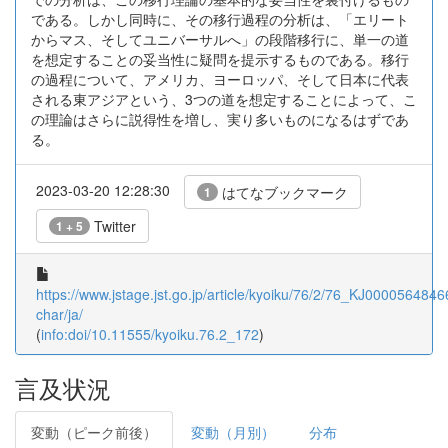
である。しかし同時に、その移行過程の分析は、「エリート
からマス、そしてユニバーサルへ」の段階移行に、単一の道
を想定することの妥当性に疑問を提示するものである。移行
の過程について、アメリカ、ヨーロッパ、そして日本に代表
される東アジアという、3つの道を想定することによって、こ
の理論はさらに説得性を増し、実り多いものになるはずであ
る。
2023-03-20 12:28:30
はてなブックマーク
1
Twitter
1 + 5
https://www.jstage.jst.go.jp/article/kyoiku/76/2/76_KJ00005648466
char/ja/
(
info:doi/10.11555/kyoiku.76.2_172
)
言及状況
変動（ピーク前後）
変動（月別）
分布