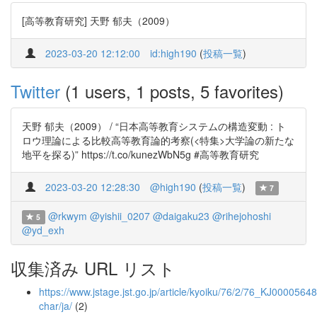
[高等教育研究] 天野 郁夫（2009）
2023-03-20 12:12:00
id:high190
(
投稿一覧
)
Twitter
(1 users, 1 posts, 5 favorites)
天野 郁夫（2009） / “日本高等教育システムの構造変動 : ト
ロウ理論による比較高等教育論的考察(<特集>大学論の新たな
地平を探る)” https://t.co/kunezWbN5g #高等教育研究
2023-03-20 12:28:30
@high190
(
投稿一覧
)
7
@rkwym
@yishii_0207
@daigaku23
@rihejohoshi
5
@yd_exh
収集済み URL リスト
https://www.jstage.jst.go.jp/article/kyoiku/76/2/76_KJ00005648
char/ja/
(2)