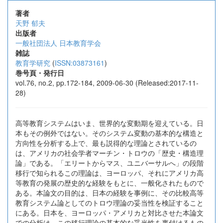
著者
天野 郁夫
出版者
一般社団法人 日本教育学会
雑誌
教育学研究
(
ISSN:03873161
)
巻号頁・発行日
vol.76, no.2, pp.172-184, 2009-06-30 (Released:2017-11-
28)
高等教育システムはいま、世界的な変動期を迎えている。日
本もその例外ではない。そのシステム変動の基本的な構造と
方向性を分析する上で、最も説得的な理論とされているの
は、アメリカの社会学者マーチン・トロウの「歴史・構造理
論」である。「エリートからマス、ユニバーサルへ」の段階
移行で知られるこの理論は、ヨーロッパ、それにアメリカ高
等教育の発展の歴史的な経験をもとに、一般化されたもので
ある。本論文の目的は、日本の経験を事例に、その比較高等
教育システム論としてのトロウ理論の妥当性を検証すること
にある。日本を、ヨーロッパ・アメリカと対比させた本論文
での分析は、この移行理論の基本的な妥当性を裏付けるもの