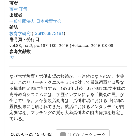
著者
藤村 正司
出版者
一般社団法人 日本教育学会
雑誌
教育学研究
(
ISSN:03873161
)
巻号頁・発行日
vol.83, no.2, pp.167-180, 2016 (Released:2016-08-06)
参考文献数
27
なぜ大学教育と労働市場の接続が、非連続になるのか。本稿
は、このリサーチ・クエスチョンに対して景気循環とは異な
る構造的要因に注目する。1993年以後、わが国の私学主体の
高等教育システムには、学歴インフレによる「機会の罠」が
生じている。大卒新規労働者は、労働市場における世代間の
置換効果にも晒されてきた。就活におけるメンタリティが内
定獲得を、マッチングの質が大卒労働者の能力発揮を規定し
ている。
2023-04-25 12:48:42
はてなブックマーク
1