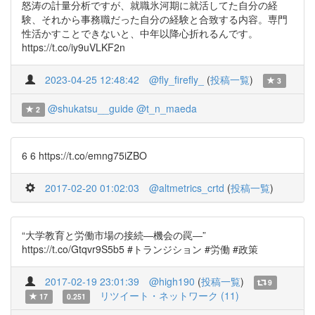
怒涛の計量分析ですが、就職氷河期に就活してた自分の経
験、それから事務職だった自分の経験と合致する内容。専門
性活かすことできないと、中年以降心折れるんです。
https://t.co/iy9uVLKF2n
2023-04-25 12:48:42
@fly_firefly_
(
投稿一覧
)
3
@shukatsu__guide
@t_n_maeda
2
6 6 https://t.co/emng75iZBO
2017-02-20 01:02:03
@altmetrics_crtd
(
投稿一覧
)
“大学教育と労働市場の接続―機会の罠―”
https://t.co/Gtqvr9S5b5 #トランジション #労働 #政策
2017-02-19 23:01:39
@high190
(
投稿一覧
)
9
リツイート・ネットワーク (11)
17
0.251