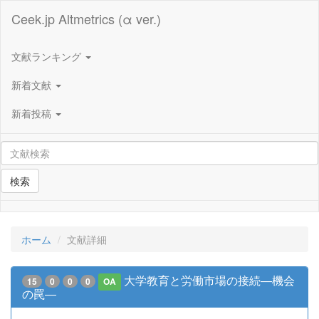
Ceek.jp Altmetrics (α ver.)
文献ランキング
新着文献
新着投稿
検索
ホーム
文献詳細
大学教育と労働市場の接続―機会
15
0
0
0
OA
の罠―