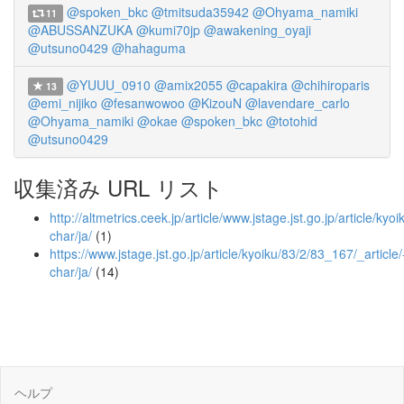
@spoken_bkc
@tmitsuda35942
@Ohyama_namiki
11
@ABUSSANZUKA
@kumi70jp
@awakening_oyaji
@utsuno0429
@hahaguma
@YUUU_0910
@amix2055
@capakira
@chihiroparis
13
@emi_nijiko
@fesanwowoo
@KizouN
@lavendare_carlo
@Ohyama_namiki
@okae
@spoken_bkc
@totohid
@utsuno0429
収集済み URL リスト
http://altmetrics.ceek.jp/article/www.jstage.jst.go.jp/article/kyo
char/ja/
(1)
https://www.jstage.jst.go.jp/article/kyoiku/83/2/83_167/_article/
char/ja/
(14)
ヘルプ