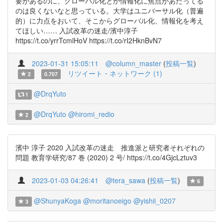
要があるのに、グローバル化とか情報化に焦点があたってる
のは良くないなと思っている。大学はユニバーサル化（普遍
的）に力点をおいて、そこからグローバル化、情報化を考え
てほしい…… 入試改革の迷走/濱中淳子
https://t.co/yrrTcmlHoV https://t.co/rI2HknBvN7
2023-01-31 15:05:11
@column_master
(
投稿一覧
)
リツイート・ネットワーク (1)
2
0.707
@DrqYuto
1
@DrqYuto
@hiromi_redio
2
濱中 淳子 2020 入試改革の迷走 推進派と研究者それぞれの
問題 教育学研究/87 巻 (2020) 2 号/ https://t.co/4GjcLztuv3
2023-01-03 04:26:41
@tera_sawa
(
投稿一覧
)
6
@ShunyaKoga
@moritanoeigo
@yishii_0207
3