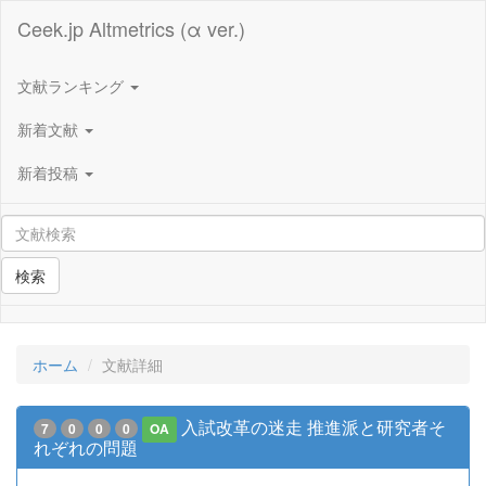
Ceek.jp Altmetrics (α ver.)
文献ランキング
新着文献
新着投稿
検索
ホーム
文献詳細
入試改革の迷走 推進派と研究者そ
7
0
0
0
OA
れぞれの問題