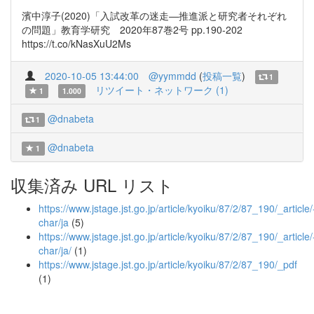
濱中淳子(2020)「入試改革の迷走—推進派と研究者それぞれ
の問題」教育学研究 2020年87巻2号 pp.190-202
https://t.co/kNasXuU2Ms
2020-10-05 13:44:00
@yymmdd
(
投稿一覧
)
1
リツイート・ネットワーク (1)
1
1.000
@dnabeta
1
@dnabeta
1
収集済み URL リスト
https://www.jstage.jst.go.jp/article/kyoiku/87/2/87_190/_article/
char/ja
(5)
https://www.jstage.jst.go.jp/article/kyoiku/87/2/87_190/_article/
char/ja/
(1)
https://www.jstage.jst.go.jp/article/kyoiku/87/2/87_190/_pdf
(1)