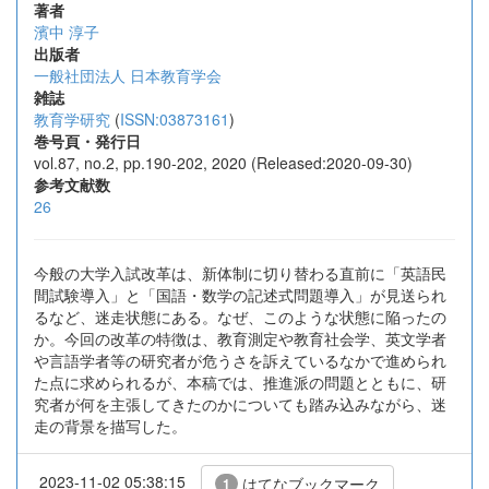
著者
濱中 淳子
出版者
一般社団法人 日本教育学会
雑誌
教育学研究
(
ISSN:03873161
)
巻号頁・発行日
vol.87, no.2, pp.190-202, 2020 (Released:2020-09-30)
参考文献数
26
今般の大学入試改革は、新体制に切り替わる直前に「英語民
間試験導入」と「国語・数学の記述式問題導入」が見送られ
るなど、迷走状態にある。なぜ、このような状態に陥ったの
か。今回の改革の特徴は、教育測定や教育社会学、英文学者
や言語学者等の研究者が危うさを訴えているなかで進められ
た点に求められるが、本稿では、推進派の問題とともに、研
究者が何を主張してきたのかについても踏み込みながら、迷
走の背景を描写した。
2023-11-02 05:38:15
はてなブックマーク
1