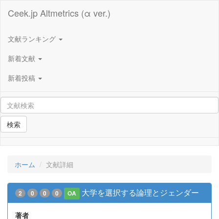
Ceek.jp Altmetrics (α ver.)
文献ランキング
新着文献
新着投稿
検索
ホーム
文献詳細
大学を選択する論理とジェンダー
2
0
0
0
OA
著者