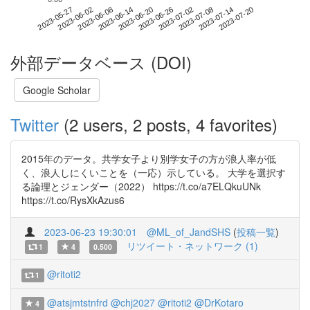
2023-07-14
2023-05-27
2023-06-14
2023-07-02
2023-07-20
2023-06-02
2023-06-20
2023-07-08
2023-06-08
2023-06-26
外部データベース (DOI)
Google Scholar
Twitter
(2 users, 2 posts, 4 favorites)
2015年のデータ。共学女子より別学女子の方が浪人率が低
く、浪人しにくいことを（一応）示している。 大学を選択す
る論理とジェンダー（2022） https://t.co/a7ELQkuUNk
https://t.co/RysXkAzus6
2023-06-23 19:30:01
@ML_of_JandSHS
(
投稿一覧
)
リツイート・ネットワーク (1)
1
4
0.500
@ritoti2
1
@atsjmtstnfrd
@chj2027
@ritoti2
@DrKotaro
4