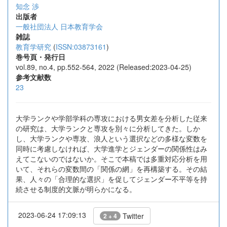
知念 渉
出版者
一般社団法人 日本教育学会
雑誌
教育学研究
(
ISSN:03873161
)
巻号頁・発行日
vol.89, no.4, pp.552-564, 2022 (Released:2023-04-25)
参考文献数
23
大学ランクや学部学科の専攻における男女差を分析した従来
の研究は、大学ランクと専攻を別々に分析してきた。しか
し、大学ランクや専攻、浪人という選択などの多様な変数を
同時に考慮しなければ、大学進学とジェンダーの関係性はみ
えてこないのではないか。そこで本稿では多重対応分析を用
いて、それらの変数間の「関係の網」を再構築する。その結
果、人々の「合理的な選択」を促してジェンダー不平等を持
続させる制度的文脈が明らかになる。
2023-06-24 17:09:13
Twitter
2 + 4