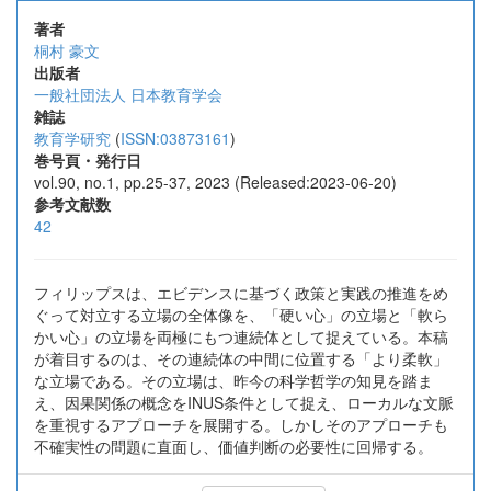
著者
桐村 豪文
出版者
一般社団法人 日本教育学会
雑誌
教育学研究
(
ISSN:03873161
)
巻号頁・発行日
vol.90, no.1, pp.25-37, 2023 (Released:2023-06-20)
参考文献数
42
フィリップスは、エビデンスに基づく政策と実践の推進をめ
ぐって対立する立場の全体像を、「硬い心」の立場と「軟ら
かい心」の立場を両極にもつ連続体として捉えている。本稿
が着目するのは、その連続体の中間に位置する「より柔軟」
な立場である。その立場は、昨今の科学哲学の知見を踏ま
え、因果関係の概念をINUS条件として捉え、ローカルな文脈
を重視するアプローチを展開する。しかしそのアプローチも
不確実性の問題に直面し、価値判断の必要性に回帰する。