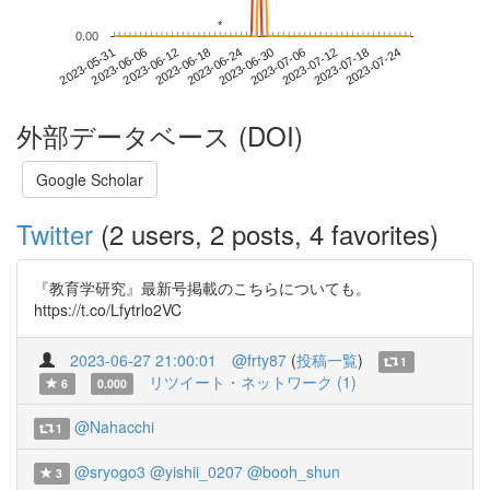
*
*
0.00
2023-07-18
2023-05-31
2023-06-18
2023-07-06
2023-07-24
2023-06-06
2023-06-24
2023-07-12
2023-06-12
2023-06-30
外部データベース (DOI)
Google Scholar
Twitter
(2 users, 2 posts, 4 favorites)
『教育学研究』最新号掲載のこちらについても。
https://t.co/Lfytrlo2VC
2023-06-27 21:00:01
@frty87
(
投稿一覧
)
1
リツイート・ネットワーク (1)
6
0.000
@Nahacchi
1
@sryogo3
@yishii_0207
@booh_shun
3