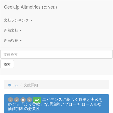
Ceek.jp Altmetrics (α ver.)
文献ランキング
新着文献
新着投稿
検索
ホーム
文献詳細
エビデンスに基づく政策と実践を
2
0
0
0
OA
めぐる「より柔軟」な理論的アプローチ ローカルな
価値判断の必要性