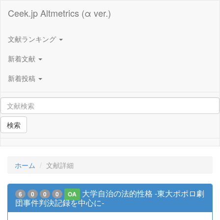
Ceek.jp Altmetrics (α ver.)
文献ランキング
新着文献
新着投稿
検索
ホーム
文献詳細
大学自治の法的性格 -東大ポポロ劇
6
0
0
0
OA
団事件判決記録を中心に-