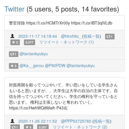
Twitter
(5 users, 5 posts, 14 favorites)
警官排除 https://t.co/HCMTrXr00y https://t.co/iBT3qlVLdb
2023-11-17 14:18:44
@hirohito_
(
投稿一覧
)
1
リツイート・ネットワーク (1)
3
0.577
@tantankyukyu
1
@Ka__gerou
@P90PDW
@tantankyukyu
3
対面再開を願ってつぶやいて、辛い思いをしている学生さん
もいると思いますが、、大学生は大学の自治の主体です。自
信を持ってつぶやいてください。学生の権利を守っていると
思います。 権利は主張しないと奪われていく。
https://t.co/HwhWQ8Maih P43右
2020-11-26 22:11:52
@PPP53725760
(
投稿一覧
)
リツイート・ネットワーク (2)
1
8
0.267