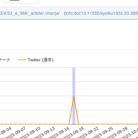
53/4/53_4_388/_article/-char/ja/
(
info:doi/10.11555/kyoiku1932.53.388
マーク
Twitter (通常)
2023-09-25
2023-09-28
2023-10
-09-04
2
2023-09-07
2023-09-10
2023-09-13
2023-09-16
2023-09-19
2023-09-22