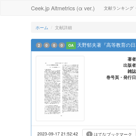
Ceek.jp Altmetrics (α ver.)
文献ランキング
ホーム
文献詳細
天野郁夫著『高等教育の日
2
0
0
0
OA
著者
出版者
雑誌
巻号頁・発行日
2023-09-17 21:52:42
はてなブックマーク
1