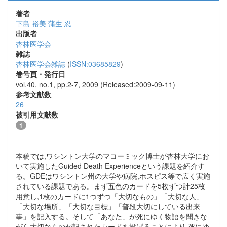
著者
下島 裕美
蒲生 忍
出版者
杏林医学会
雑誌
杏林医学会雑誌
(
ISSN:03685829
)
巻号頁・発行日
vol.40, no.1, pp.2-7, 2009 (Released:2009-09-11)
参考文献数
26
被引用文献数
1
本稿では,ワシントン大学のマコーミック博士が杏林大学にお
いて実施したGuided Death Experienceという課題を紹介す
る。GDEはワシントン州の大学や病院,ホスピス等で広く実施
されている課題である。まず五色のカードを5枚ずつ計25枚
用意し,1枚のカードに1つずつ「大切なもの」「大切な人」
「大切な場所」「大切な目標」「普段大切にしている出来
事」を記入する。そして「あなた」が死にゆく物語を聞きな
がら大切なものが記されたカードを投げることにより,死にゆ