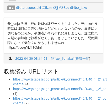
@atarusonezaki
@fkuzrxSjjlMZ6ao
@libe_taku
3
@j_enju 先日、死の疑似体験ワークをしました。死に向かう
時には如何に名誉や地位などが心もとないものか、最後に大
切なものは何か、参加者がそれぞれ発見しました。逆に病気
末期の参加者は執着がなく、あっさりしていました。死ぬ間
際になって気付くのかもしれませんね。
https://t.co/gYki48Odnf
2022-04-30 08:14:51
@Tae_Tonakai
(
投稿一覧
)
収集済み URL リスト
https://www.jstage.jst.go.jp/article/kyorinmed/40/1/40_1_2/_arti
char/ja/
(4)
https://www.jstage.jst.go.jp/article/kyorinmed/40/1/40_1_2/_pd
(1)
https://www.jstage.jst.go.jp/article/kyorinmed/40/1/40_1_2/_pdf
char/ja
(2)