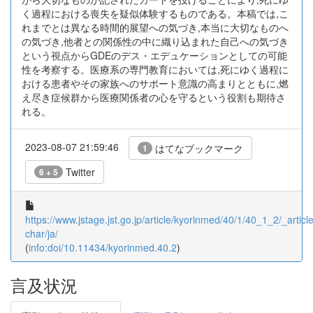
く過程における喪失を疑似体験するものである。本稿では,こ
れまでとは異なる時間的展望への気づき,本当に大切なものへ
の気づき,他者との関係性の中に織り込まれた自己への気づき
という視点からGDEのデス・エデュケーションとしての可能
性を考察する。医療系の専門教育においては,死にゆく過程に
おける患者やその家族へのサポート意識の高まりとともに,燃
え尽き症候群から医療関係者の心を守るという役割も期待さ
れる。
2023-08-07 21:59:46
はてなブックマーク
1
Twitter
6 + 5
https://www.jstage.jst.go.jp/article/kyorinmed/40/1/40_1_2/_article
char/ja/
(
info:doi/10.11434/kyorinmed.40.2
)
言及状況