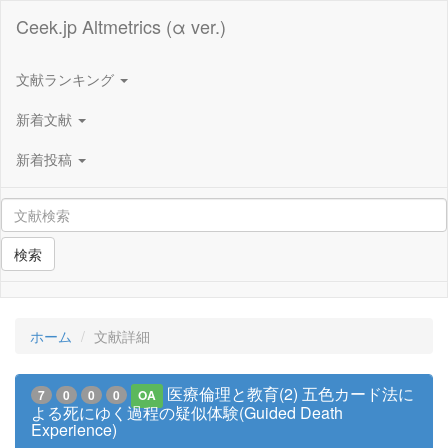
Ceek.jp Altmetrics (α ver.)
文献ランキング
新着文献
新着投稿
検索
ホーム
文献詳細
医療倫理と教育(2) 五色カード法に
7
0
0
0
OA
よる死にゆく過程の疑似体験(Guided Death
Experience)