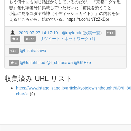
もう何十回も同じ話ばかりしているのだが、 『京都ユダヤ思
想』創刊準備号に掲載していただいた「前提を疑うこと――
小話に見るユダヤ精神（イディッシュカイト）」の内容を伝
えるところから、始めている。https://t.co/rJNTzZkDpi
2023-07-27 14:17:10
@royterek
(
投稿一覧
)
1
リツイート・ネットワーク (1)
3
0.577
@t_shirasawa
1
@Guffuhhjfud
@t_shirasawa
@G5Rxe
3
収集済み URL リスト
https://www.jstage.jst.go.jp/article/kyotojewishthought/0/0/0_80
char/ja
(2)