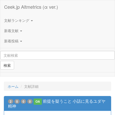
Ceek.jp Altmetrics (α ver.)
文献ランキング
新着文献
新着投稿
検索
ホーム
文献詳細
前提を疑うこと 小話に見るユダヤ
2
0
0
0
OA
精神