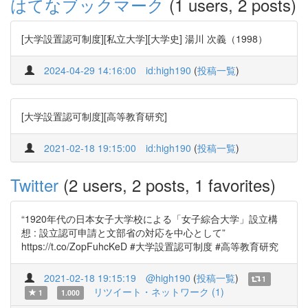
はてなブックマーク
(1 users, 2 posts)
[大学設置認可制度][私立大学][大学史] 湯川 次義（1998）
2024-04-29 14:16:00
id:high190
(
投稿一覧
)
[大学設置認可制度][高等教育研究]
2021-02-18 19:15:00
id:high190
(
投稿一覧
)
Twitter
(2 users, 2 posts, 1 favorites)
“1920年代の日本女子大学校による「女子綜合大学」設立構
想 : 設立認可申請と文部省の対応を中心として”
https://t.co/ZopFuhcKeD #大学設置認可制度 #高等教育研究
2021-02-18 19:15:19
@high190
(
投稿一覧
)
1
リツイート・ネットワーク (1)
1
1.000