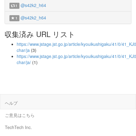
@s42k2_h64
1
@s42k2_h64
1
収集済み URL リスト
https://www.jstage.jst.go.jp/article/kyouikushigaku/41/0/41_K
char/ja
(3)
https://www.jstage.jst.go.jp/article/kyouikushigaku/41/0/41_K
char/ja/
(1)
ヘルプ
ご意見はこちら
TechTech Inc.