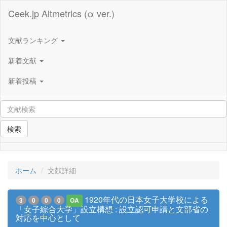
Ceek.jp Altmetrics (α ver.)
文献ランキング
新着文献
新着投稿
検索
ホーム
文献詳細
1920年代の日本女子大学校による
3
0
0
0
OA
「女子綜合大学」設立構想 : 設立認可申請と文部省の
対応を中心として