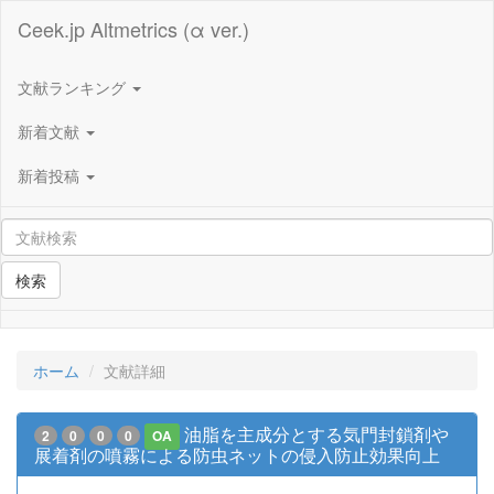
Ceek.jp Altmetrics (α ver.)
文献ランキング
新着文献
新着投稿
検索
ホーム
文献詳細
油脂を主成分とする気門封鎖剤や
2
0
0
0
OA
展着剤の噴霧による防虫ネットの侵入防止効果向上