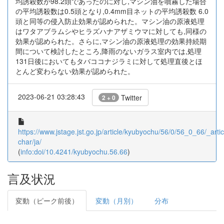
均誘殺数が98.2頭であったのに対し,マシン油を噴霧した場合
の平均誘殺数は0.5頭となり,0.4mm目ネットの平均誘殺数 6.0
頭と同等の侵入防止効果が認められた。マシン油の原液処理
はワタアブラムシやヒラズハナアザミウマに対しても,同様の
効果が認められた。さらに,マシン油の原液処理の効果持続期
間について検討したところ,降雨のないガラス室内では,処理
131日後においてもタバココナジラミに対して処理直後とほ
とんど変わらない効果が認められた。
2023-06-21 03:28:43
Twitter
2 + 0
https://www.jstage.jst.go.jp/article/kyubyochu/56/0/56_0_66/_artic
char/ja/
(
info:doi/10.4241/kyubyochu.56.66
)
言及状況
変動（ピーク前後）
変動（月別）
分布