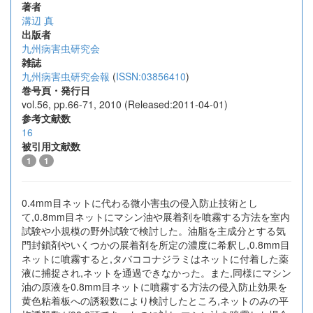
著者
溝辺 真
出版者
九州病害虫研究会
雑誌
九州病害虫研究会報
(
ISSN:03856410
)
巻号頁・発行日
vol.56, pp.66-71, 2010 (Released:2011-04-01)
参考文献数
16
被引用文献数
1
1
0.4mm目ネットに代わる微小害虫の侵入防止技術とし
て,0.8mm目ネットにマシン油や展着剤を噴霧する方法を室内
試験や小規模の野外試験で検討した。油脂を主成分とする気
門封鎖剤やいくつかの展着剤を所定の濃度に希釈し,0.8mm目
ネットに噴霧すると,タバココナジラミはネットに付着した薬
液に捕捉され,ネットを通過できなかった。また,同様にマシン
油の原液を0.8mm目ネットに噴霧する方法の侵入防止効果を
黄色粘着板への誘殺数により検討したところ,ネットのみの平