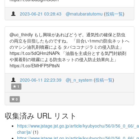
2023-06-21 03:28:43
@matubaratutomu
(
投稿一覧
)
@uc_thirdly もし興味があればどうぞ。通気性の確保と防虫
の両立を目指したものですね。 「目合い1mmの防虫ネットへ
のマシン油乳剤噴霧による タバココナジラミの侵入防止」
https://t.co/5dQHm2NAPk 「油脂を主成分とする気門封鎖剤
や展着剤の噴霧による防虫ネットの侵入防止効果向上」
https://t.co/EMHFP5P8sN
2020-06-11 22:23:39
@j_n_system
(
投稿一覧
)
1
0
収集済み URL リスト
https://www.jstage.jst.go.jp/article/kyubyochu/56/0/56_0_66/_ar
char/ja/
(1)
https://www.jstage.jst.go.jp/article/kyubyochu/56/0/56_0_66/_p