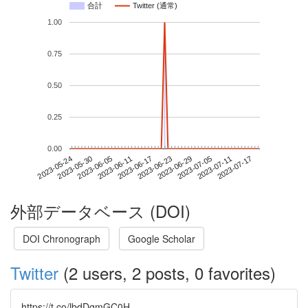
合計
Twitter (通常)
1.00
0.75
0.50
0.25
0.00
2023-07-11
2023-05-24
2023-06-11
2023-06-29
2023-07-17
2023-05-30
2023-06-17
2023-07-05
2023-06-05
2023-06-23
外部データベース (DOI)
DOI Chronograph
Google Scholar
Twitter
(2 users, 2 posts, 0 favorites)
https://t.co/lbdDgmGC0H