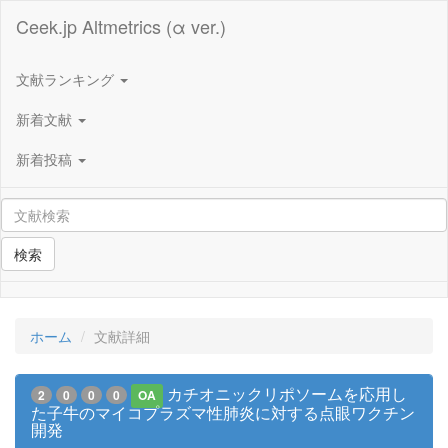
Ceek.jp Altmetrics (α ver.)
文献ランキング
新着文献
新着投稿
検索
ホーム
文献詳細
カチオニックリポソームを応用し
2
0
0
0
OA
た子牛のマイコプラズマ性肺炎に対する点眼ワクチン
開発