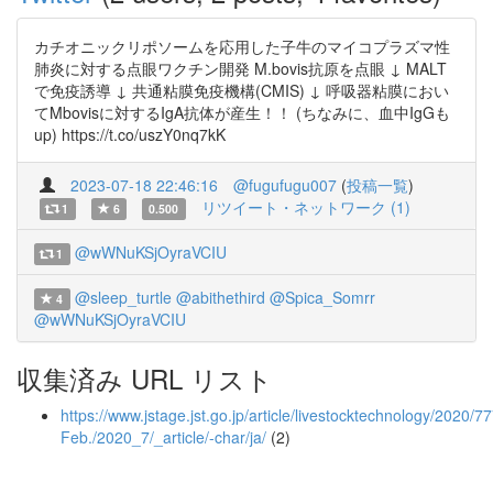
カチオニックリポソームを応用した子牛のマイコプラズマ性
肺炎に対する点眼ワクチン開発 M.bovis抗原を点眼 ↓ MALT
で免疫誘導 ↓ 共通粘膜免疫機構(CMIS) ↓ 呼吸器粘膜におい
てMbovisに対するIgA抗体が産生！！ (ちなみに、血中IgGも
up) https://t.co/uszY0nq7kK
2023-07-18 22:46:16
@fugufugu007
(
投稿一覧
)
リツイート・ネットワーク (1)
1
6
0.500
@wWNuKSjOyraVCIU
1
@sleep_turtle
@abithethird
@Spica_Somrr
4
@wWNuKSjOyraVCIU
収集済み URL リスト
https://www.jstage.jst.go.jp/article/livestocktechnology/2020/77
Feb./2020_7/_article/-char/ja/
(2)