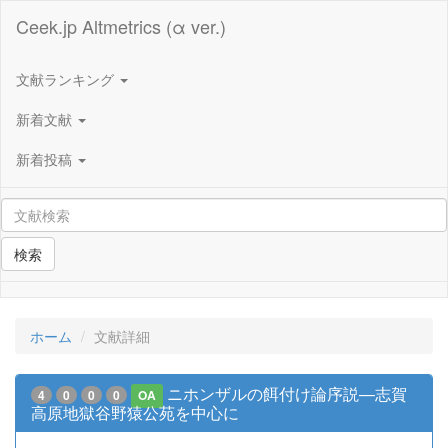
Ceek.jp Altmetrics (α ver.)
文献ランキング
新着文献
新着投稿
検索
ホーム
文献詳細
ニホンザルの餌付け論序説—志賀
4
0
0
0
OA
高原地獄谷野猿公苑を中心に