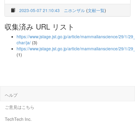
2023-05-07 21:10:43
ニホンザル
(
文献一覧
)
収集済み URL リスト
https://www.jstage.jst.go.jp/article/mammalianscience/29/1/29_
char/ja/
(3)
https://www.jstage.jst.go.jp/article/mammalianscience/29/1/2
(1)
ヘルプ
ご意見はこちら
TechTech Inc.