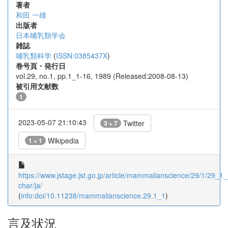
著者
和田 一雄
出版者
日本哺乳類学会
雑誌
哺乳類科学
(
ISSN:0385437X
)
巻号頁・発行日
vol.29, no.1, pp.1_1-16, 1989 (Released:2008-08-13)
被引用文献数
1
2023-05-07 21:10:43
Twitter
3 + 7
Wikipedia
1 + 1
https://www.jstage.jst.go.jp/article/mammalianscience/29/1/29_1_1
char/ja/
(
info:doi/10.11238/mammalianscience.29.1_1
)
言及状況