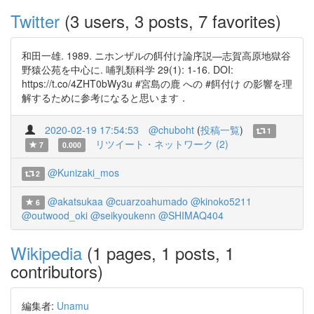
Twitter
(3 users, 3 posts, 7 favorites)
和田一雄. 1989. ニホンザルの餌付け論序説—志賀高原地獄谷
野猿公苑を中心に. 哺乳類科学 29(1): 1-16. DOI:
https://t.co/4ZHT0bWy3u #宮島の鹿 への #餌付け の影響を理
解するために参考になると思います．
2020-02-19 17:54:53
@chuboht
(
投稿一覧
)
1
リツイート・ネットワーク (2)
7
0.000
@Kunizaki_mos
2
@akatsukaa
@cuarzoahumado
@kinoko5211
6
@outwood_oki
@seikyoukenn
@SHIMAQ404
Wikipedia
(1 pages, 1 posts, 1
contributors)
編集者:
Unamu