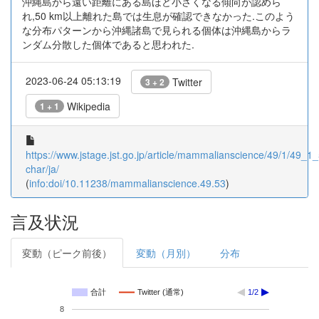
沖縄島から遠い距離にある島ほど小さくなる傾向が認めら
れ,50 km以上離れた島では生息が確認できなかった.このよう
な分布パターンから沖縄諸島で見られる個体は沖縄島からラ
ンダム分散した個体であると思われた.
2023-06-24 05:13:19
Twitter
3 + 2
Wikipedia
1 + 1
https://www.jstage.jst.go.jp/article/mammalianscience/49/1/49_1_5
char/ja/
(
info:doi/10.11238/mammalianscience.49.53
)
言及状況
変動（ピーク前後）
変動（月別）
分布
合計
Twitter (通常)
1/2
8