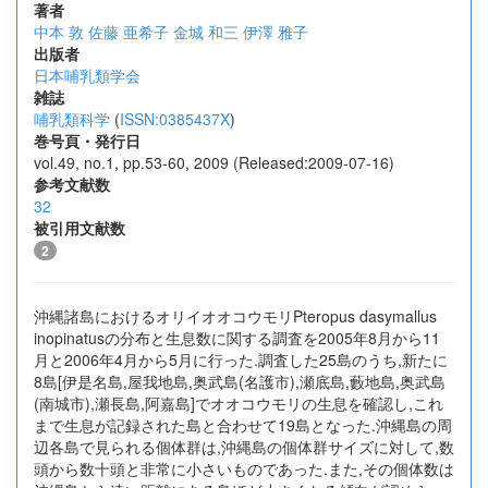
著者
中本 敦
佐藤 亜希子
金城 和三
伊澤 雅子
出版者
日本哺乳類学会
雑誌
哺乳類科学
(
ISSN:0385437X
)
巻号頁・発行日
vol.49, no.1, pp.53-60, 2009 (Released:2009-07-16)
参考文献数
32
被引用文献数
2
沖縄諸島におけるオリイオオコウモリPteropus dasymallus
inopinatusの分布と生息数に関する調査を2005年8月から11
月と2006年4月から5月に行った.調査した25島のうち,新たに
8島[伊是名島,屋我地島,奥武島(名護市),瀬底島,藪地島,奥武島
(南城市),瀬長島,阿嘉島]でオオコウモリの生息を確認し,これ
まで生息が記録された島と合わせて19島となった.沖縄島の周
辺各島で見られる個体群は,沖縄島の個体群サイズに対して,数
頭から数十頭と非常に小さいものであった.また,その個体数は