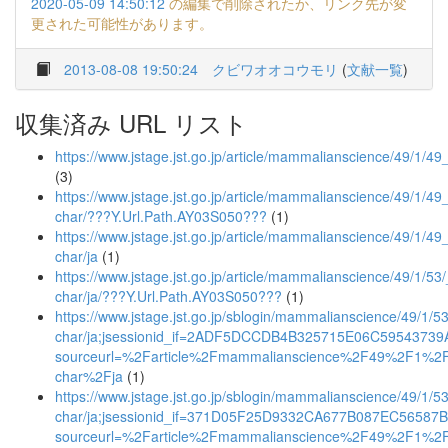
2020-05-09 14:50:12
の編集で削除されたか、リンク先が変
更された可能性があります。
2013-08-08 19:50:24
クビワオオコウモリ
(
文献一覧
)
収集済み URL リスト
https://www.jstage.jst.go.jp/article/mammalianscience/49/1/4
(3)
https://www.jstage.jst.go.jp/article/mammalianscience/49/1/49_
char/???Y.Url.Path.AY03S050???
(1)
https://www.jstage.jst.go.jp/article/mammalianscience/49/1/49_
char/ja
(1)
https://www.jstage.jst.go.jp/article/mammalianscience/49/1/53/
char/ja/???Y.Url.Path.AY03S050???
(1)
https://www.jstage.jst.go.jp/sblogin/mammalianscience/49/1/53
char/ja;jsessionid_if=2ADF5DCCDB4B325715E06C59543739
sourceurl=%2Farticle%2Fmammalianscience%2F49%2F1%2
char%2Fja
(1)
https://www.jstage.jst.go.jp/sblogin/mammalianscience/49/1/53
char/ja;jsessionid_if=371D05F25D9332CA677B087EC56587
sourceurl=%2Farticle%2Fmammalianscience%2F49%2F1%2