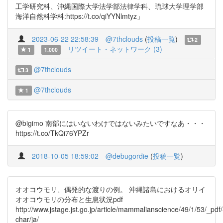
工学研究科、沖縄国際大学法学部法律学科、琉球大学理学部
海洋自然科学科:https://t.co/qiYYNlmtyz」
2023-06-22 22:58:39
@7thclouds
(
投稿一覧
)
2
リツイート・ネットワーク (3)
1
1.000
@7thclouds
3
@7thclouds
1
@bigimo 南部にはいないわけではないみたいですなあ・・・
https://t.co/TkQi76YPZr
2018-10-05 18:59:02
@debugordie
(
投稿一覧
)
オオコウモリ、偶発的な渡りの例。 沖縄諸島におけるオリイ
オオコウモリの分布と生息状況pdf
http://www.jstage.jst.go.jp/article/mammalianscience/49/1/53/_pdf/
char/ja/