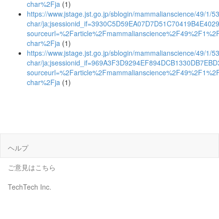
char%2Fja
(1)
https://www.jstage.jst.go.jp/sblogin/mammalianscience/49/1/53
char/ja;jsessionid_if=3930C5D59EA07D7D51C70419B4E402
sourceurl=%2Farticle%2Fmammalianscience%2F49%2F1%2
char%2Fja
(1)
https://www.jstage.jst.go.jp/sblogin/mammalianscience/49/1/53
char/ja;jsessionid_if=969A3F3D9294EF894DCB1330DB7EBD
sourceurl=%2Farticle%2Fmammalianscience%2F49%2F1%2
char%2Fja
(1)
ヘルプ
ご意見はこちら
TechTech Inc.