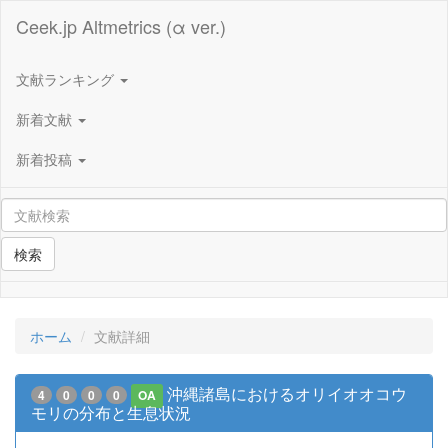
Ceek.jp Altmetrics (α ver.)
文献ランキング
新着文献
新着投稿
検索
ホーム
文献詳細
沖縄諸島におけるオリイオオコウ
4
0
0
0
OA
モリの分布と生息状況