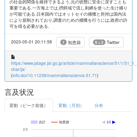
の社会的関係を維持できるよう,元の状態に安全に戻すことも
重要である.一方海上では,摂餌域で流し刺網を使った生け捕り
が可能である.日本国内ではオットセイの捕獲と所持は国内法
により規制されており,調査のための捕獲を行うには,政府の許
可を得る必要がある.
2023-05-01 20:11:58
知恵袋
Twitter
1
6 + 2
https://www.jstage.jst.go.jp/article/mammalianscience/51/1/51_1_7
char/ja/
(
info:doi/10.11238/mammalianscience.51.71
)
言及状況
変動（ピーク前後）
変動（月別）
分布
合計
知恵袋
1/2
2.0