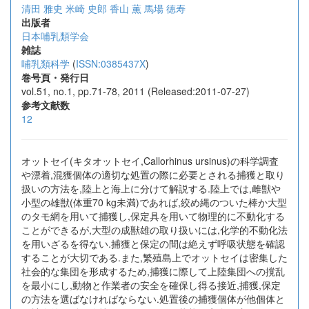
清田 雅史
米崎 史郎
香山 薫
馬場 徳寿
出版者
日本哺乳類学会
雑誌
哺乳類科学
(
ISSN:0385437X
)
巻号頁・発行日
vol.51, no.1, pp.71-78, 2011 (Released:2011-07-27)
参考文献数
12
オットセイ(キタオットセイ,Callorhinus ursinus)の科学調査
や漂着,混獲個体の適切な処置の際に必要とされる捕獲と取り
扱いの方法を,陸上と海上に分けて解説する.陸上では,雌獣や
小型の雄獣(体重70 kg未満)であれば,絞め縄のついた棒か大型
のタモ網を用いて捕獲し,保定具を用いて物理的に不動化する
ことができるが,大型の成獣雄の取り扱いには,化学的不動化法
を用いざるを得ない.捕獲と保定の間は絶えず呼吸状態を確認
することが大切である.また,繁殖島上でオットセイは密集した
社会的な集団を形成するため,捕獲に際して上陸集団への撹乱
を最小にし,動物と作業者の安全を確保し得る接近,捕獲,保定
の方法を選ばなければならない.処置後の捕獲個体が他個体と