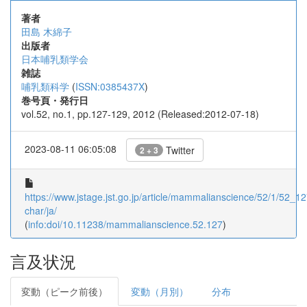
著者
田島 木綿子
出版者
日本哺乳類学会
雑誌
哺乳類科学
(
ISSN:0385437X
)
巻号頁・発行日
vol.52, no.1, pp.127-129, 2012 (Released:2012-07-18)
2023-08-11 06:05:08
Twitter
2 + 3
https://www.jstage.jst.go.jp/article/mammalianscience/52/1/52_127
char/ja/
(
info:doi/10.11238/mammalianscience.52.127
)
言及状況
変動（ピーク前後）
変動（月別）
分布