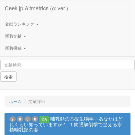
Ceek.jp Altmetrics (α ver.)
文献ランキング
新着文献
新着投稿
検索
ホーム
文献詳細
哺乳類の基礎生物学―あなたはど
2
0
0
0
OA
れくらい知っていますか?―1.肉眼解剖学で捉える水
棲哺乳類の姿