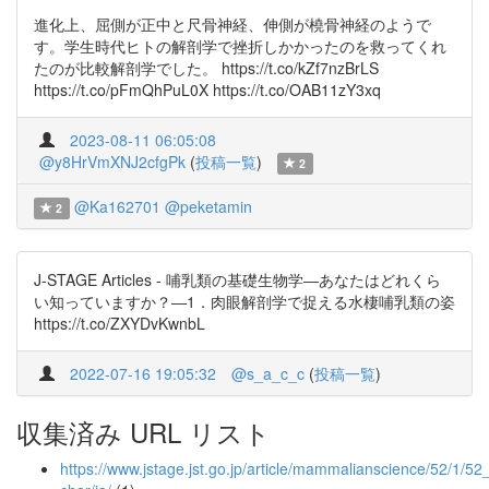
進化上、屈側が正中と尺骨神経、伸側が橈骨神経のようで
す。学生時代ヒトの解剖学で挫折しかかったのを救ってくれ
たのが比較解剖学でした。 https://t.co/kZf7nzBrLS
https://t.co/pFmQhPuL0X https://t.co/OAB11zY3xq
2023-08-11 06:05:08
@y8HrVmXNJ2cfgPk
(
投稿一覧
)
2
@Ka162701
@peketamin
2
J-STAGE Articles - 哺乳類の基礎生物学―あなたはどれくら
い知っていますか？―1．肉眼解剖学で捉える水棲哺乳類の姿
https://t.co/ZXYDvKwnbL
2022-07-16 19:05:32
@s_a_c_c
(
投稿一覧
)
収集済み URL リスト
https://www.jstage.jst.go.jp/article/mammalianscience/52/1/52_