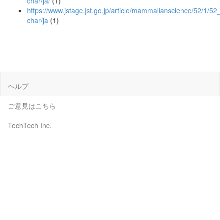
char/ja/
(1)
https://www.jstage.jst.go.jp/article/mammalianscience/52/1/52
char/ja
(1)
ヘルプ
ご意見はこちら
TechTech Inc.