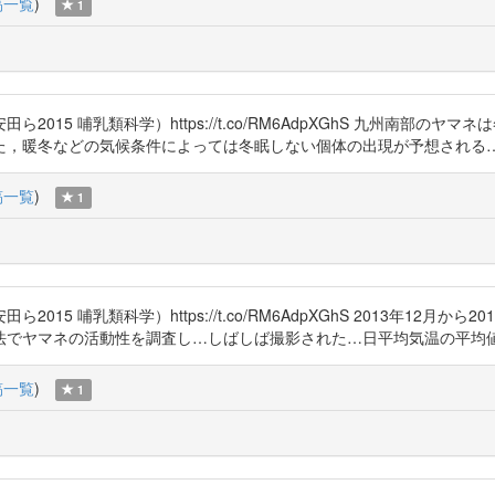
稿一覧
)
1
015 哺乳類科学）https://t.co/RM6AdpXGhS 九州南部
た，暖冬などの気候条件によっては冬眠しない個体の出現が予想される
稿一覧
)
1
5 哺乳類科学）https://t.co/RM6AdpXGhS 2013年12月
でヤマネの活動性を調査し…しばしば撮影された…日平均気温の平均値は
稿一覧
)
1