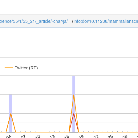
cience/55/1/55_21/_article/-char/ja/
(
info:doi/10.11238/mammaliansci
Twitter (RT)