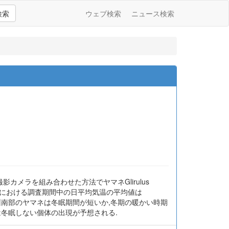
検索
ウェブ検索
ニュース検索
影カメラを組み合わせた方法でヤマネGlirulus
調査地における調査期間中の日平均気温の平均値は
った.九州南部のヤマネは冬眠期間が短いか,冬期の暖かい時期
は冬眠しない個体の出現が予想される.