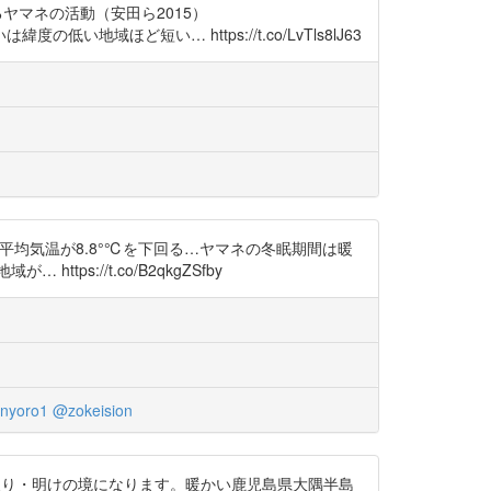
ヤマネの活動（安田ら2015）
低い地域ほど短い… https://t.co/LvTls8lJ63
される日平均気温が8.8°℃を下回る…ヤマネの冬眠期間は暖
://t.co/B2qkgZSfby
nyoro1
@zokeision
入り・明けの境になります。暖かい鹿児島県大隅半島