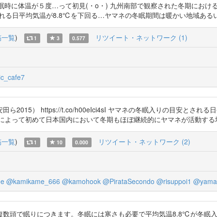
時に体温が５度…って初見(・o・) 九州南部で観察された冬期における
の目安とされる日平均気温が8.8℃を下回る…ヤマネの冬眠期間は暖かい地域あるいは緯度の
稿一覧
)
リツイート・ネットワーク (1)
1
3
0.577
ic_cafe7
5） https://t.co/h00eIci4sI ヤマネの冬眠入りの目安と
初めて日本国内において冬期もほぼ継続的にヤマネが活動する地域が… https
稿一覧
)
リツイート・ネットワーク (2)
1
10
0.000
oe
@kamikame_666
@kamohook
@PirataSecondo
@risuppoi1
@yama
複数頭で眠りにつきます。冬眠には寒さも必要で平均気温8.8℃が冬眠