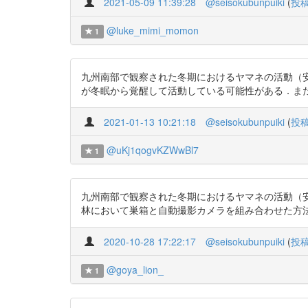
2021-05-09 11:39:28
@seisokubunpuiki
(
投
@luke_mimi_momon
1
九州南部で観察された冬期におけるヤマネの活動（安田ら2
が冬眠から覚醒して活動している可能性がある．ま
2021-01-13 10:21:18
@seisokubunpuiki
(
投
@uKj1qogvKZWwBl7
1
九州南部で観察された冬期におけるヤマネの活動（安田ら201
林において巣箱と自動撮影カメラを組み合わせた方法
2020-10-28 17:22:17
@seisokubunpuiki
(
投
@goya_lion_
1