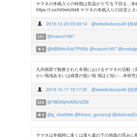
ヤマネの冬眠入りの時期は気温が５℃を下回る…冬眠
https://t.co/h00eIc0t48 ヤマネの冬眠入り
2019-12-20 03:09:14
@seisokubunpuiki
(
投
@maumi1957
1
@hBAHroX4b7Pt5Nz
@maumi1957
@nostalg
3
九州南部で観察された冬期におけるヤマネの活動（安田ら201
かい地域あるいは緯度の低い地 域ほど短い…本研究によって
2019-10-17 18:17:05
@seisokubunpuiki
(
投
@YBGVljHvKlAUVZM
2
@g_charlotte
@hirano_gumyouji
@IdoloresZ
9
ヤマネは冬眠時に多くは落ち葉の下の地面の窪みに