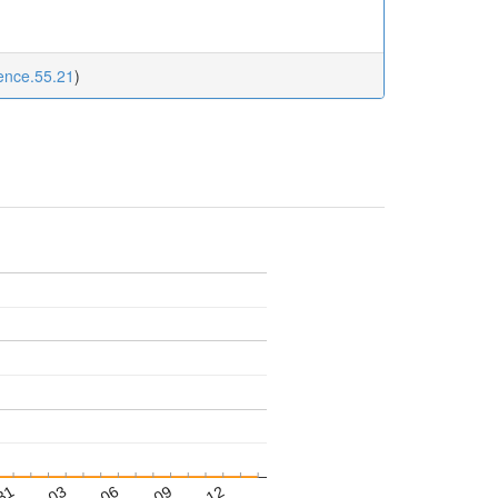
ence.55.21
)