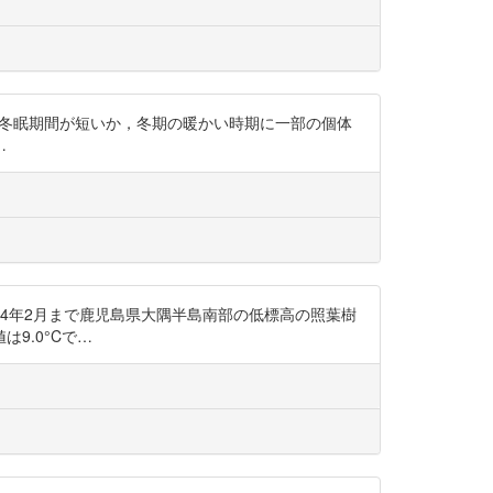
のヤマネは冬眠期間が短いか，冬期の暖かい時期に一部の個体
…
から2014年2月まで鹿児島県大隅半島南部の低標高の照葉樹
9.0°Cで…