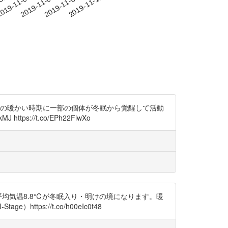
-31
019-11-03
2019-11-06
2019-11-09
2019-11-12
が短いか冬期の暖かい時期に一部の個体が冬眠から覚醒して活動
://t.co/EPh22FlwXo
で平均気温8.8℃が冬眠入り・明けの境になります。暖
://t.co/h00eIc0t48