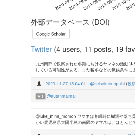
2019-09-25
2019-09-28
2019-10-01
2019
2019-09-19
2019-09-22
外部データベース (DOI)
Google Scholar
Twitter
(4 users, 11 posts, 19 fav
九州南部で観察された冬期におけるヤマネの活動(J-Stag
している可能性がある。また暖冬などの気候条件によっては冬眠しない
2023-11-27 15:04:01
@seisokubunpuiki
(
投
@autanmaimai
1
@luke_mimi_momon ヤマネは冬眠時に樹
かい鹿児島県大隅半島の南限のヤマネは、ほとんど冬眠しないそ