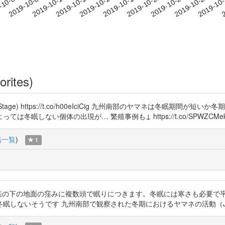
2019-10-25
2019-10-28
2019-10
-10-04
2
2019-10-07
2019-10-10
2019-10-13
2019-10-16
2019-10-19
2019-10-22
orites)
e) https://t.co/h00eIciCig 九州南部のヤマネは冬眠期間
個体の出現が… 繁殖事例も↓ https://t.co/SPWZCMekMJ https
稿一覧
)
1
洞や落ち葉の下の地面の窪みに複数頭で眠りにつきます。冬眠には寒さも必要
うです 九州南部で観察された冬期におけるヤマネの活動（J-Stage）https