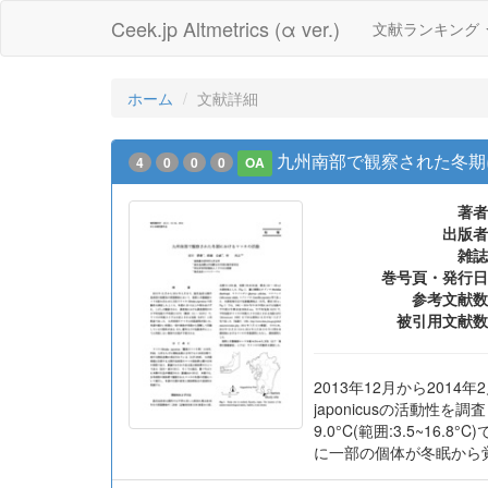
Ceek.jp Altmetrics (α ver.)
文献ランキング
ホーム
文献詳細
九州南部で観察された冬期
4
0
0
0
OA
著者
出版者
雑誌
巻号頁・発行日
参考文献数
被引用文献数
2013年12月から201
japonicusの活動
9.0°C(範囲:3.5~1
に一部の個体が冬眠から