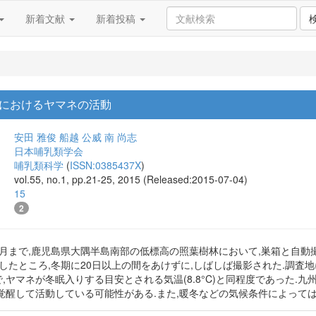
新着文献
新着投稿
におけるヤマネの活動
安田 雅俊
船越 公威
南 尚志
日本哺乳類学会
哺乳類科学
(
ISSN:0385437X
)
vol.55, no.1, pp.21-25, 2015 (Released:2015-07-04)
15
2
4年2月まで,鹿児島県大隅半島南部の低標高の照葉樹林において,巣箱と自動撮
性を調査したところ,冬期に20日以上の間をあけずに,しばしば撮影された.
6.8°C)で,ヤマネが冬眠入りする目安とされる気温(8.8°C)と同程度であ
覚醒して活動している可能性がある.また,暖冬などの気候条件によって