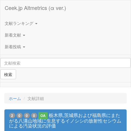
Ceek.jp Altmetrics (α ver.)
文献ランキング
新着文献
新着投稿
検索
ホーム
文献詳細
栃木県,茨城県および福島県にまた
2
0
0
0
OA
がる八溝山地域に生息するイノシシの放射性セシウム
による汚染状況の評価