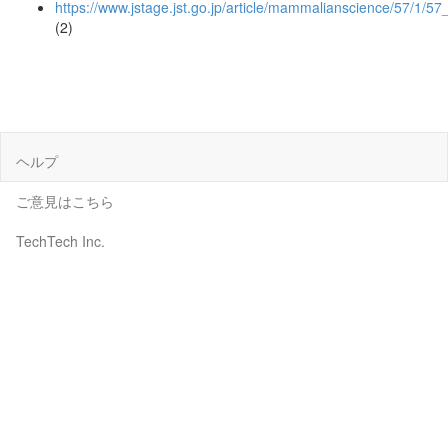
https://www.jstage.jst.go.jp/article/mammalianscience/57/1/57
(2)
ヘルプ
ご意見はこちら
TechTech Inc.