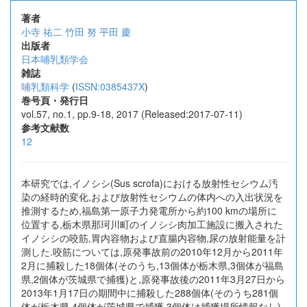
著者
小寺 祐二
竹田 努
平田 慶
出版者
日本哺乳類学会
雑誌
哺乳類科学
(
ISSN:0385437X
)
巻号頁・発行日
vol.57, no.1, pp.9-18, 2017 (Released:2017-07-11)
参考文献数
12
本研究では,イノシシ(Sus scrofa)における放射性セシウム汚
染の経時的変化,および放射性セシウムの体内への入出状況を
推測するため,福島第一原子力発電所から約100 kmの場所に
位置する,栃木県那珂川町のイノシシ肉加工施設に搬入された
イノシシの咬筋,胃内容物および直腸内容物,尿の放射能量を計
測した.咬筋については,原発事故前の2010年12月から2011年
2月に捕殺した18個体(そのうち,13個体が栃木県,3個体が福島
県,2個体が茨城県で捕獲)と,原発事故後の2011年3月27日から
2013年1月17日の期間中に捕殺した288個体(そのうち281個
体が栃木県,4個体が茨城県で捕獲.3個体は捕獲場所情報なし)