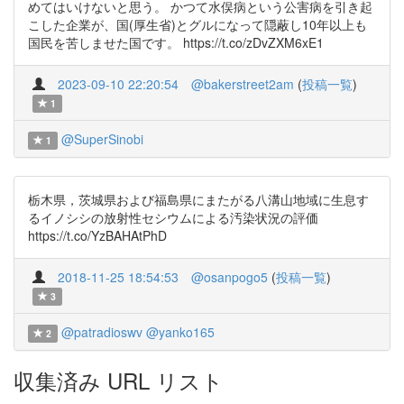
めてはいけないと思う。 かつて水俣病という公害病を引き起
こした企業が、国(厚生省)とグルになって隠蔽し10年以上も
国民を苦しませた国です。 https://t.co/zDvZXM6xE1
2023-09-10 22:20:54
@bakerstreet2am
(
投稿一覧
)
1
@SuperSinobi
1
栃木県，茨城県および福島県にまたがる八溝山地域に生息す
るイノシシの放射性セシウムによる汚染状況の評価
https://t.co/YzBAHAtPhD
2018-11-25 18:54:53
@osanpogo5
(
投稿一覧
)
3
@patradioswv
@yanko165
2
収集済み URL リスト