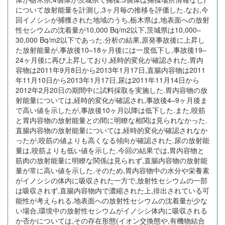
について放射能量を計測し,3ヶ月毎の推移を評価した.なお,今
回イノシシが捕獲された地域のうち,栃木県は,地表面への放射
性セシウムの沈着量が10,000 Bq/m2以下,茨城県は10,000–
30,000 Bq/m2以下であった.分析の結果,原発事故後に上昇し
た放射能量が,事故後10–18ヶ月後には一度低下し,事故後19–
24ヶ月後に再び上昇しており,経時的変化が確認された.胃内
容物は2011年9月8日から2013年1月17日,直腸内容物は2011
年11月10日から2013年1月17日,尿は2011年11月14日から
2012年2月20日の期間中に試料採取を実施した.胃内容物の放
射能量については,経時的変化が確認され,事故後4–9ヶ月後ま
で高い値を示したが,事故後10ヶ月以降は低下した.また,咬筋
と胃内容物の放射能量との間に明瞭な相関は見られなかった.
直腸内容物の放射能量については,経時的変化が確認されなか
ったが,咬筋の値よりも高くなる傾向が確認された.尿の放射能
量は,咬筋よりも低い値を示した.今回の結果では,胃内容物と
筋肉の放射能量に明瞭な関係は見られず,直腸内容物の放射能
量が常に高い値を示した.そのため,胃内容物中の水分や栄養素
がイノシシの体内に吸収された一方で,放射性セシウムの一部
は吸収されず,直腸内容物内で濃縮された上,排出されている可
能性が考えられる.地表面への放射性セシウムの沈着量が少な
い場合,環境中の放射性セシウムがイノシシ体内に吸収される
か否かについては,その存在形態(イオン交換態や,有機物結合