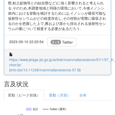
態,粘土鉱物等との結合態など)に強く影響されると考えられ
る.そのため,本調査地域と同様の環境において,今後イノシシ
体内における挙動を検討するためには,イノシシが吸収可能な
放射性セシウムがどの程度存在し,その何割が実際に吸収され
るのかを把握した上で,糞および尿から排出される放射性セシ
ウムの量について精査する必要があるだろう.
2023-09-10 22:20:54
Twitter
2 + 3
https://www.jstage.jst.go.jp/article/mammalianscience/57/1/57_9/_
char/ja/
(
info:doi/10.11238/mammalianscience.57.9
)
言及状況
変動（ピーク前後）
変動（月別）
分布
合計
Twitter (通常)