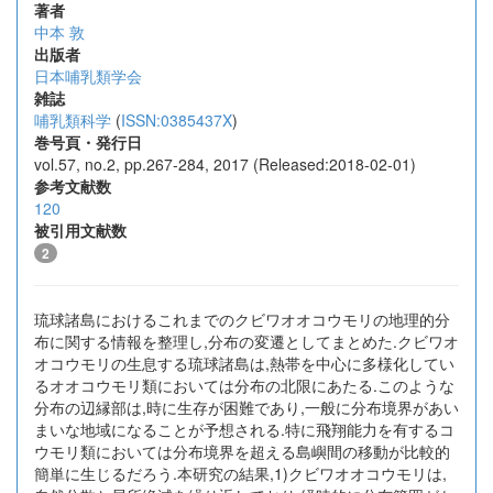
著者
中本 敦
出版者
日本哺乳類学会
雑誌
哺乳類科学
(
ISSN:0385437X
)
巻号頁・発行日
vol.57, no.2, pp.267-284, 2017 (Released:2018-02-01)
参考文献数
120
被引用文献数
2
琉球諸島におけるこれまでのクビワオオコウモリの地理的分
布に関する情報を整理し,分布の変遷としてまとめた.クビワオ
オコウモリの生息する琉球諸島は,熱帯を中心に多様化してい
るオオコウモリ類においては分布の北限にあたる.このような
分布の辺縁部は,時に生存が困難であり,一般に分布境界があい
まいな地域になることが予想される.特に飛翔能力を有するコ
ウモリ類においては分布境界を超える島嶼間の移動が比較的
簡単に生じるだろう.本研究の結果,1)クビワオオコウモリは,