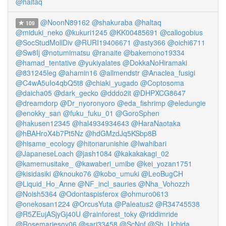
@haltaq
@NoonN89162
@shakuraba
@haltaq
109
@miduki_neko
@kukuri1245
@KK00485691
@callogobius
@SocStudMollDiv
@RURI19406671
@asty366
@oichi6711
@Sw8Ij
@notumimatsu
@ranaite
@bakemono19334
@hamad_tentative
@yukiyalates
@DokkaNoHiramaki
@831245leg
@ahamin16
@allmendstr
@Anaclea_fusigi
@C4wA5uIo4qbQ5t8
@chiaki_yugado
@Coptosoma
@daicha05
@dark_gecko
@dddo2it
@DHPXCG8647
@dreamdorp
@Dr_nyoronyoro
@eda_fishrimp
@eledungie
@enokky_san
@fuku_fuku_01
@GoroSphen
@hakusen12345
@hal4934934643
@HaraNaotaka
@hBAHroX4b7Pt5Nz
@hdGMzdJq5KSbp8B
@hisame_ecology
@hitonarunishie
@Iwahibari
@JapaneseLoach
@jash1084
@kakakakagi_02
@kamemusitake_
@kawaberi_umibe
@kei_yozan1751
@kisidasiki
@knouko76
@kobo_umuki
@LeoBugCH
@Liquid_Ho_Anne
@NF_incl_sauries
@Nha_Vohozzh
@Noish5364
@Odontaspisferox
@ohmuro0613
@onekosan1224
@OrcusYuta
@Paleatus2
@R34745538
@R5ZEujASjyGj40U
@rainforest_toky
@riddimride
@Rosemariesoy06
@sari33458
@ScNpf
@Sh_Uchida