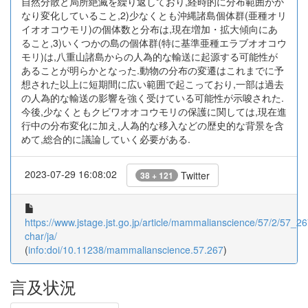
自然分散と局所絶滅を繰り返しており,経時的に分布範囲がか
なり変化していること,2)少なくとも沖縄諸島個体群(亜種オリ
イオオコウモリ)の個体数と分布は,現在増加・拡大傾向にあ
ること,3)いくつかの島の個体群(特に基準亜種エラブオオコウ
モリ)は,八重山諸島からの人為的な輸送に起源する可能性が
あることが明らかとなった.動物の分布の変遷はこれまでに予
想された以上に短期間に広い範囲で起こっており,一部は過去
の人為的な輸送の影響を強く受けている可能性が示唆された.
今後,少なくともクビワオオコウモリの保護に関しては,現在進
行中の分布変化に加え,人為的な移入などの歴史的な背景を含
めて,総合的に議論していく必要がある.
2023-07-29 16:08:02
Twitter
38 + 121
https://www.jstage.jst.go.jp/article/mammalianscience/57/2/57_267
char/ja/
(
info:doi/10.11238/mammalianscience.57.267
)
言及状況