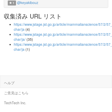
@keyakibouz
1
収集済み URL リスト
https://www.jstage.jst.go.jp/article/mammalianscience/57/2/57_
char/ja
(4)
https://www.jstage.jst.go.jp/article/mammalianscience/57/2/57_
char/ja/
(35)
https://www.jstage.jst.go.jp/article/mammalianscience/57/2/57
char/ja
(1)
ヘルプ
ご意見はこちら
TechTech Inc.