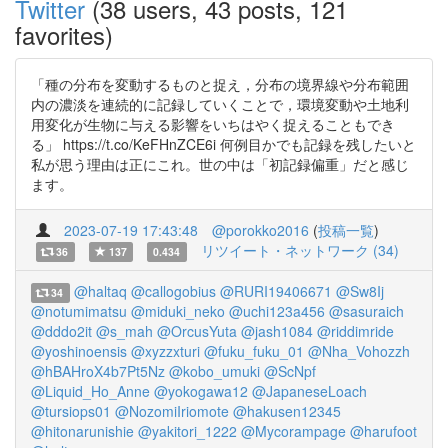
Twitter
(38 users, 43 posts, 121
favorites)
「種の分布を変動するものと捉え，分布の境界線や分布範囲
内の濃淡を連続的に記録していくことで，環境変動や土地利
用変化が生物に与える影響をいちはやく捉えることもでき
る」 https://t.co/KeFHnZCE6i 何例目かでも記録を残したいと
私が思う理由は正にこれ。世の中は「初記録偏重」だと感じ
ます。
2023-07-19 17:43:48
@porokko2016
(
投稿一覧
)
リツイート・ネットワーク (34)
36
137
0.434
@haltaq
@callogobius
@RURI19406671
@Sw8Ij
34
@notumimatsu
@miduki_neko
@uchi123a456
@sasuraich
@dddo2it
@s_mah
@OrcusYuta
@jash1084
@riddimride
@yoshinoensis
@xyzzxturi
@fuku_fuku_01
@Nha_Vohozzh
@hBAHroX4b7Pt5Nz
@kobo_umuki
@ScNpf
@Liquid_Ho_Anne
@yokogawa12
@JapaneseLoach
@tursiops01
@NozomiIriomote
@hakusen12345
@hitonarunishie
@yakitori_1222
@Mycorampage
@harufoot