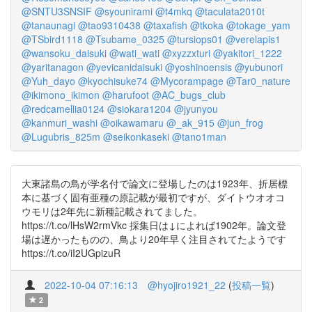
@SNTU3SNSIF
@syounirami
@t4mkq
@taculata2010t
@tanaunagi
@tao9310438
@taxafish
@tkoka
@tokage_yam
@TSbird1118
@Tsubame_0325
@tursiops01
@verelapis1
@wansoku_daisuki
@wati_wati
@xyzzxturi
@yakitori_1222
@yaritanagon
@yevicanidaisuki
@yoshinoensis
@yubunori
@Yuh_dayo
@kyochisuke74
@Mycorampage
@Tar0_nature
@ikimono_ikimon
@harufoot
@AC_bugs_club
@redcamellia0124
@siokara1204
@jyunyou
@kanmuri_washi
@oikawamaru
@_ak_915
@jun_frog
@Lugubris_825m
@seikonkaseki
@tano1man
大東諸島の鳥が学名付で論文に登場したのは1923年、折居標
本に基づく固有亜種の原記載が最初ですが、ダイトウオオコ
ウモリは2年先に新種記載されてました。
https://t.co/lHsW2rmVkc 採集日は↓によれば1902年。論文登
場は遅かったものの、鳥より20年早く注目されてたようです
https://t.co/iI2UGpizuR
2022-10-04 07:16:13
@hyojiro1921_22
(
投稿一覧
)
2