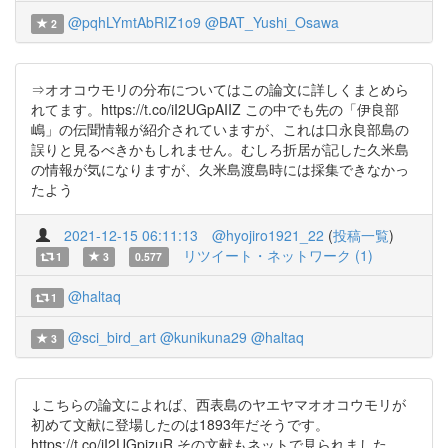
@pqhLYmtAbRIZ1o9
@BAT_Yushi_Osawa
2
⇒オオコウモリの分布についてはこの論文に詳しくまとめら
れてます。https://t.co/iI2UGpAIIZ この中でも先の「伊良部
嶋」の伝聞情報が紹介されていますが、これは口永良部島の
誤りと見るべきかもしれません。むしろ折居が記した久米島
の情報が気になりますが、久米島渡島時には採集できなかっ
たよう
2021-12-15 06:11:13
@hyojiro1921_22
(
投稿一覧
)
リツイート・ネットワーク (1)
1
3
0.577
@haltaq
1
@sci_bird_art
@kunikuna29
@haltaq
3
↓こちらの論文によれば、西表島のヤエヤマオオコウモリが
初めて文献に登場したのは1893年だそうです。
https://t.co/iI2UGpizuR その文献もネットで見られました。