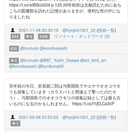
https://t.co/eIBSn2i2I4 p.125 20年程前は文献読むためにあち
こちの図書館を訪れた記憶がありますが、便利な世の中にな
りましたね
2021-11-08 20:30:15
@hyojiro1921_22
(
投稿一覧
)
リツイート・ネットワーク (2)
2
6
0.632
@irumute
@konobayashi
2
@irumute
@BAT_Yushi_Osawa
@sci_bird_art
5
@konobayashi
@kunikuna29
百年前の今日、折居彪二郎は与那国島でヤエヤマオオコウモ
リも採集しています（カラスバトと間違えて撃ったのだそ
う）。与那国島でのオオコウモリの採集記録としては最も古
いものになるのかもしれません。 https://t.co/f1jELCa3cP
2021-09-08 20:53:22
@hyojiro1921_22
(
投稿一覧
)
1