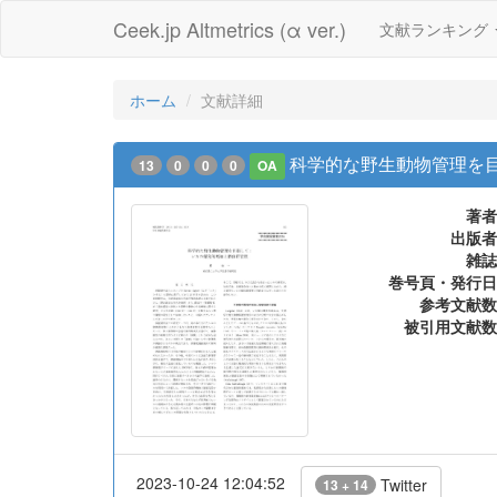
Ceek.jp Altmetrics (α ver.)
文献ランキング
ホーム
文献詳細
科学的な野生動物管理を
13
0
0
0
OA
著者
出版者
雑誌
巻号頁・発行日
参考文献数
被引用文献数
2023-10-24 12:04:52
Twitter
13 + 14