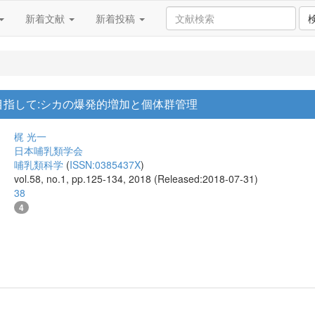
新着文献
新着投稿
目指して:シカの爆発的増加と個体群管理
梶 光一
日本哺乳類学会
哺乳類科学
(
ISSN:0385437X
)
vol.58, no.1, pp.125-134, 2018 (Released:2018-07-31)
38
4