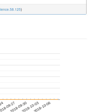
ience.58.125
)
-24
018-09-27
2018-09-30
2018-10-03
2018-10-06