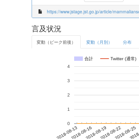
https://www.jstage.jst.go.jp/article/mammalians
言及状況
変動（ピーク前後）
変動（月別）
分布
合計
Twitter (通常)
4
3
2
1
0
2018-08-19
2018-08-22
2018-08-25
2018
2018-08-13
2018-08-16