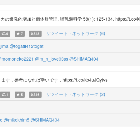
増加と個体群管理. 哺乳類科学 58(1): 125-134. https://t.co/kb4
リツイート・ネットワーク (6)
6
7
0.548
jima
@togatii412togat
momoneko2221
@m_n_love03ss
@SHIMAQ404
あります．参考になれば幸いです．https://t.co/kb4uJQytvs
リツイート・ネットワーク (2)
1
5
0.316
re
@mikekhim5
@SHIMAQ404