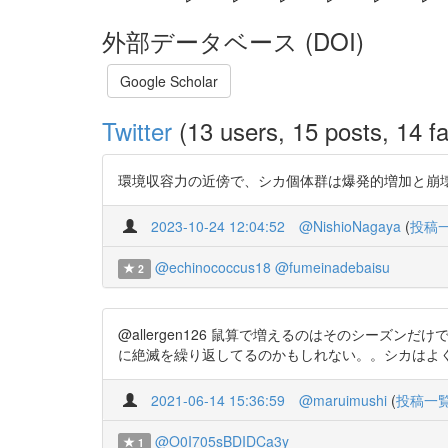
外部データベース (DOI)
Google Scholar
Twitter
(13 users, 15 posts, 14 fa
環境収容力の近傍で、シカ個体群は爆発的増加と崩壊を繰り返
2023-10-24 12:04:52
@NishioNagaya
(
投稿
@echinococcus18
@fumeinadebaisu
2
@allergen126 鼠算で増えるのはそのシー
に絶滅を繰り返してるのかもしれない。。シカはよくそれが起きま
2021-06-14 15:36:59
@maruimushi
(
投稿一
@O0I705sBDIDCa3y
1