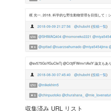
梶 光一. 2018. 科学的な野生動物管理を目指して：シカの爆発的
2018-09-09 21:27:56
@chuboht
(
投稿一覧
)
@SHIMAQ404
@momoneko2221
@miya5454
6
@cpttad
@cuarzoahumado
@miya5454jima
@
6
@sv575GoYGuCIeTj @Cr3jfFWmv1iAxlY 論文も
2018-08-30 07:45:40
@chuboht
(
投稿一覧
)
@mikekhim5
2
@chinpuotoko
@churahana_
@mie_lovenatu
5
収集済み URL リスト