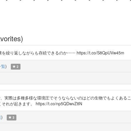
vorites)
しながらも存続できるのか⋯⋯ https://t.co/S8QpUVw45m
一覧
)
2
ズンだけで、実際は多種多様な環境圧でそうならないのはどの生物でもよくあ
す。 https://t.co/np5QDwvZ8N
覧
)
3