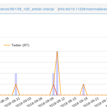
cience/58/1/58_125/_article/-char/ja/
(
info:doi/10.11238/mammaliansc
Twitter (RT)
2018-09-18
2018-09-21
2018-09
-08-28
2
2018-08-31
2018-09-03
2018-09-06
2018-09-09
2018-09-12
2018-09-15