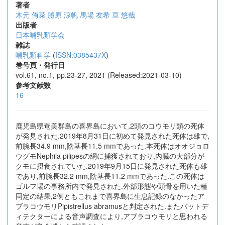
著者
木元 侑菜
勝原 涼帆
馬場 友希
亘 悠哉
出版者
日本哺乳類学会
雑誌
哺乳類科学
(
ISSN:0385437X
)
巻号頁・発行日
vol.61, no.1, pp.23-27, 2021 (Released:2021-03-10)
参考文献数
16
鹿児島県奄美群島の喜界島において,2頭のコウモリ類の死体
が発見された.2019年8月31日に初めて発見された死体は雄で,
前腕長34.9 mm,陰茎長11.5 mmであった.本死体はオオジョロ
ウグモNephila pilipesの網に捕獲されており,内臓の大部分が
クモに摂食されていた.2019年9月15日に発見された死体も雄
であり,前腕長32.2 mm,陰茎長11.2 mmであった.この死体は
ゴルフ場の事務所内で発見された.外部形態や頭骨を用いた種
同定の結果,2例ともこれまで喜界島に生息記録のなかったア
ブラコウモリPipistrellus abramusと判定された.またバットデ
ィテクターによる音声調査により,アブラコウモリと思われる