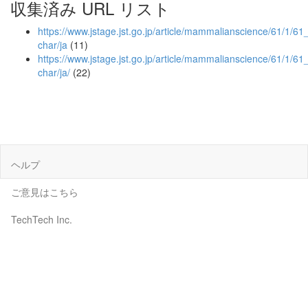
収集済み URL リスト
https://www.jstage.jst.go.jp/article/mammalianscience/61/1/61_
char/ja
(11)
https://www.jstage.jst.go.jp/article/mammalianscience/61/1/61_
char/ja/
(22)
ヘルプ
ご意見はこちら
TechTech Inc.