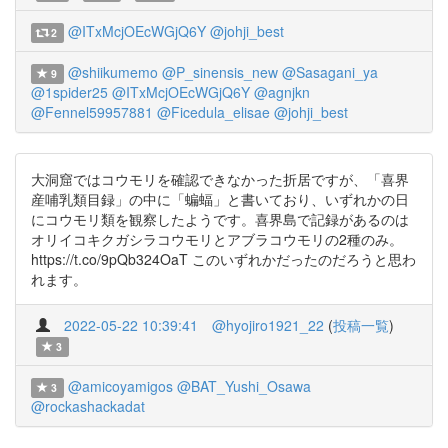
@ITxMcjOEcWGjQ6Y
@johji_best
2
@shiikumemo
@P_sinensis_new
@Sasagani_ya
9
@1spider25
@ITxMcjOEcWGjQ6Y
@agnjkn
@Fennel59957881
@Ficedula_elisae
@johji_best
大洞窟ではコウモリを確認できなかった折居ですが、「喜界
産哺乳類目録」の中に「蝙蝠」と書いており、いずれかの日
にコウモリ類を観察したようです。喜界島で記録があるのは
オリイコキクガシラコウモリとアブラコウモリの2種のみ。
https://t.co/9pQb324OaT このいずれかだったのだろうと思わ
れます。
2022-05-22 10:39:41
@hyojiro1921_22
(
投稿一覧
)
3
@amicoyamigos
@BAT_Yushi_Osawa
3
@rockashackadat