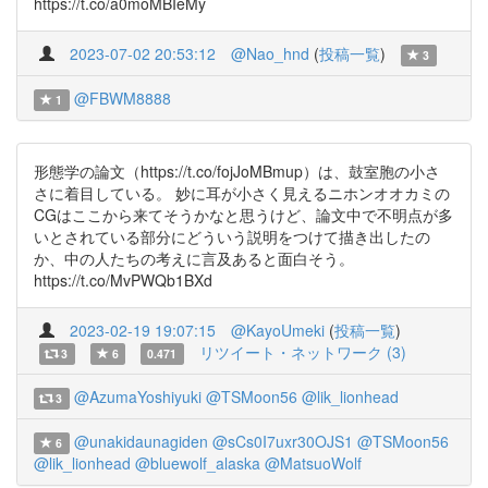
https://t.co/a0moMBIeMy
2023-07-02 20:53:12
@Nao_hnd
(
投稿一覧
)
3
@FBWM8888
1
形態学の論文（https://t.co/fojJoMBmup）は、鼓室胞の小さ
さに着目している。 妙に耳が小さく見えるニホンオオカミの
CGはここから来てそうかなと思うけど、論文中で不明点が多
いとされている部分にどういう説明をつけて描き出したの
か、中の人たちの考えに言及あると面白そう。
https://t.co/MvPWQb1BXd
2023-02-19 19:07:15
@KayoUmeki
(
投稿一覧
)
リツイート・ネットワーク (3)
3
6
0.471
@AzumaYoshiyuki
@TSMoon56
@lik_lionhead
3
@unakidaunagiden
@sCs0I7uxr30OJS1
@TSMoon56
6
@lik_lionhead
@bluewolf_alaska
@MatsuoWolf