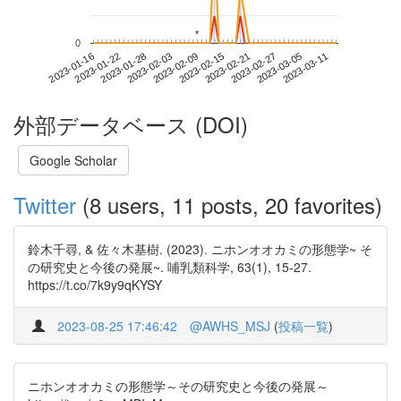
*
*
0
2023-03-05
2023-01-16
2023-02-03
2023-02-21
2023-03-11
2023-01-22
2023-02-09
2023-02-27
2023-01-28
2023-02-15
外部データベース (DOI)
Google Scholar
Twitter
(8 users, 11 posts, 20 favorites)
鈴木千尋, & 佐々木基樹. (2023). ニホンオオカミの形態学~ そ
の研究史と今後の発展~. 哺乳類科学, 63(1), 15-27.
https://t.co/7k9y9qKYSY
2023-08-25 17:46:42
@AWHS_MSJ
(
投稿一覧
)
ニホンオオカミの形態学～その研究史と今後の発展～