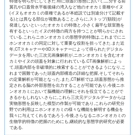
特徴を明らかにしてきた.特に頭蓋の形態において,二分する前
翼孔や口蓋骨水平板後縁の湾入など他のオオカミ亜種やイヌ
(イヌもオオカミの亜種であるが本総説では別途分けて記載す
る)とは異なる部位が複数あること,さらに,ストップ(額段)が
発達しないといったオオカミの特徴と,小さく扁平な鼓室胞を
有するといったイヌの特徴の両方を持つことが明らかにされ
ている.これらニホンオオカミの形態学的特徴は,これまでにニ
ホンオオカミの同定に対して重要な役割を担ってきた.また近
年,CTスキャナーや3Dスキャナーによって得られたデジタル
データを用いた三次元画像解析が,ニホンオオカミを含むオオ
カミやイヌの頭蓋を対象に行われている.CT画像解析によっ
て,頭蓋内部を非破壊的に検索することができるようになり,こ
れまで困難であった頭蓋内部構造の詳細な把握,そしてそれら
の定量解析が可能となった.また,CT解析では,頭蓋形態から推
定される脳の外部形態を出力することが可能であり,今後ニホ
ンオオカミにおいて脳機能の理解にそれを役立てることがで
きるかもしれない.さらに,これら三次元デジタルデータからは
実物形態を反映した模型の作製が可能であり,これらの研究分
野での利用はニホンオオカミの様々な機能を解明する機会を
我々に与えてくれるであろう.今後,さらなるニホンオオカミの
生物学的特徴の把握のためにも,継続的な形態学的研究が必要
である.