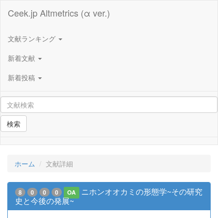
Ceek.jp Altmetrics (α ver.)
文献ランキング
新着文献
新着投稿
検索
ホーム
文献詳細
ニホンオオカミの形態学~その研究
8
0
0
0
OA
史と今後の発展~