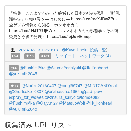
「特集 ここまでわかった絶滅した日本の狼の起源」『哺乳
類科学』63巻1号 > ―はじめに― https://t.co/r8cYJRwZBi >
全ゲノム情報から知るニホンオオカミ
https://t.co/rH4T3iUjFW > ニホンオオカミの形態学～その研
究史と今後の発展～ https://t.co/fojJoMBmup
2023-02-13 16:20:13
@KayoUmeki
(
投稿一覧
)
リツイート・ネットワーク (4)
4
13
0.401
@FushimiAka
@AzumaYoshiyuki
@lik_lionhead
4
@yukimilk2045
@Norizo20160407
@mugi99747
@MINTCANDYcat
14
@Shortcake_0307
@orcinusorca1964
@pad_paw
@pray_for_wolves
@katsura_sakyo
@tomoe082
@FushimiAka
@Gajyu127
@MatsuoWolf
@lik_lionhead
@yukimilk2045
収集済み URL リスト