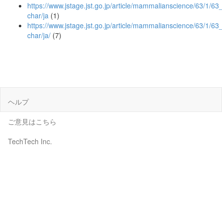
https://www.jstage.jst.go.jp/article/mammalianscience/63/1/63_
char/ja
(1)
https://www.jstage.jst.go.jp/article/mammalianscience/63/1/63_
char/ja/
(7)
ヘルプ
ご意見はこちら
TechTech Inc.