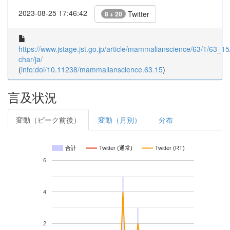
2023-08-25 17:46:42
Twitter
8 + 20
https://www.jstage.jst.go.jp/article/mammalianscience/63/1/63_15/
char/ja/
(
info:doi/10.11238/mammalianscience.63.15
)
言及状況
変動（ピーク前後）
変動（月別）
分布
合計
Twitter (通常)
Twitter (RT)
6
4
2