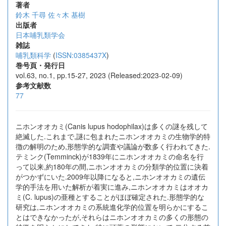
著者
鈴木 千尋
佐々木 基樹
出版者
日本哺乳類学会
雑誌
哺乳類科学
(
ISSN:0385437X
)
巻号頁・発行日
vol.63, no.1, pp.15-27, 2023 (Released:2023-02-09)
参考文献数
77
ニホンオオカミ(Canis lupus hodophilax)は多くの謎を残して
絶滅した.これまで,謎に包まれたニホンオオカミの生物学的特
徴の解明のため,形態学的な調査や議論が数多く行われてきた.
テミンク(Temminck)が1839年にニホンオオカミの命名を行
って以来,約180年の間,ニホンオオカミの分類学的位置に決着
がつかずにいた.2009年以降になると,ニホンオオカミの遺伝
学的手法を用いた解析が着実に進み,ニホンオオカミはオオカ
ミ(C. lupus)の亜種とすることがほぼ確定された.形態学的な
研究は,ニホンオオカミの系統進化学的位置を明らかにするこ
とはできなかったが,それらはニホンオオカミの多くの形態の