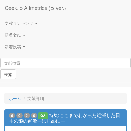
Ceek.jp Altmetrics (α ver.)
文献ランキング
新着文献
新着投稿
検索
ホーム
文献詳細
特集:ここまでわかった絶滅した日
6
0
0
0
OA
本の狼の起源―はじめに―