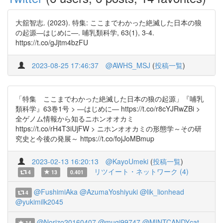
大舘智志. (2023). 特集: ここまでわかった絶滅した日本の狼
の起源―はじめに―. 哺乳類科学, 63(1), 3-4.
https://t.co/gJjtm4bzFU
2023-08-25 17:46:37
@AWHS_MSJ
(
投稿一覧
)
「特集 ここまでわかった絶滅した日本の狼の起源」『哺乳
類科学』63巻1号 > ―はじめに― https://t.co/r8cYJRwZBi >
全ゲノム情報から知るニホンオオカミ
https://t.co/rH4T3iUjFW > ニホンオオカミの形態学～その研
究史と今後の発展～ https://t.co/fojJoMBmup
2023-02-13 16:20:13
@KayoUmeki
(
投稿一覧
)
リツイート・ネットワーク (4)
4
13
0.401
@FushimiAka
@AzumaYoshiyuki
@lik_lionhead
4
@yukimilk2045
@Norizo20160407
@mugi99747
@MINTCANDYcat
14