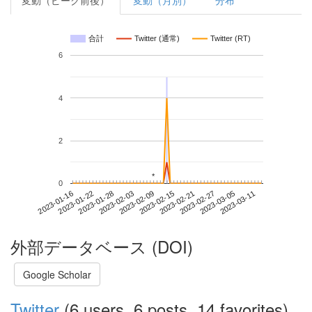
変動（ピーク前後）
変動（月別）
分布
合計
Twitter (通常)
Twitter (RT)
6
4
2
*
*
0
2023-03-05
2023-01-16
2023-02-03
2023-02-21
2023-03-11
2023-01-22
2023-02-09
2023-02-27
2023-01-28
2023-02-15
外部データベース (DOI)
Google Scholar
Twitter
(6 users, 6 posts, 14 favorites)