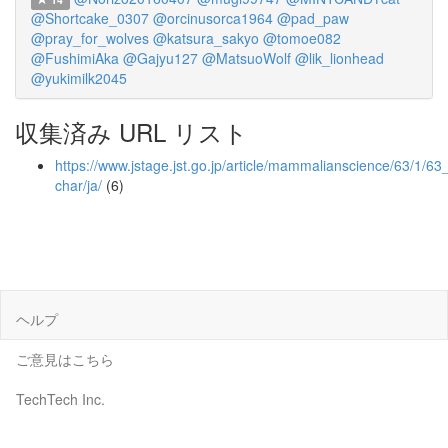
@Shortcake_0307
@orcinusorca1964
@pad_paw
@pray_for_wolves
@katsura_sakyo
@tomoe082
@FushimiAka
@Gajyu127
@MatsuoWolf
@lik_lionhead
@yukimilk2045
収集済み URL リスト
https://www.jstage.jst.go.jp/article/mammalianscience/63/1/63_
char/ja/
(6)
ヘルプ
ご意見はこちら
TechTech Inc.