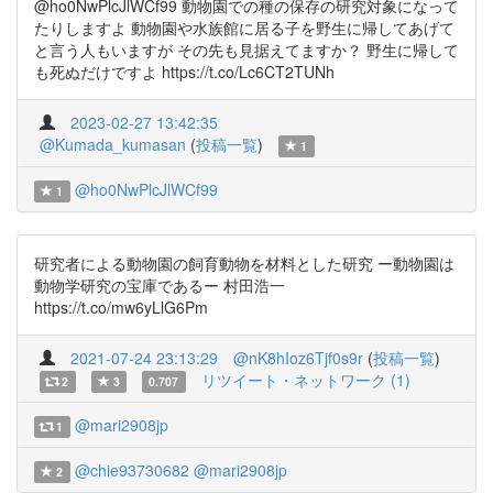
@ho0NwPlcJlWCf99 動物園での種の保存の研究対象になって
たりしますよ 動物園や水族館に居る子を野生に帰してあげて
と言う人もいますが その先も見据えてますか？ 野生に帰して
も死ぬだけですよ https://t.co/Lc6CT2TUNh
2023-02-27 13:42:35
@Kumada_kumasan
(
投稿一覧
)
1
@ho0NwPlcJlWCf99
1
研究者による動物園の飼育動物を材料とした研究 ー動物園は
動物学研究の宝庫であるー 村田浩一
https://t.co/mw6yLlG6Pm
2021-07-24 23:13:29
@nK8hIoz6Tjf0s9r
(
投稿一覧
)
リツイート・ネットワーク (1)
2
3
0.707
@mari2908jp
1
@chie93730682
@mari2908jp
2