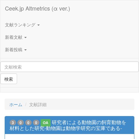
Ceek.jp Altmetrics (α ver.)
文献ランキング
新着文献
新着投稿
検索
ホーム
文献詳細
研究者による動物園の飼育動物を
3
0
0
0
OA
材料とした研究-動物園は動物学研究の宝庫である-