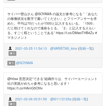
サイバー曽山さん @SOYAMA の論文が参考になる ”「あなた
の稼働状況を数字で書いてください」とフリーアンサーを求
めた。平均は70だったが1500と記入するもいる。「1500」
だと助けてくれなので連絡をとる。「2」と記入する人もい
る。すごく暇ということである” https://t.co/DMwoTHB4Zu #
マネジメント
2021-03-25 11:54:13
@VARIETAS_kino
(
投稿一覧
)
1
@SOYAMA
1
@h0sa 意思決定“できる”組織作りは、サイバーエージェント
社の実践がめちゃ参考になると思います！
https://t.co/HAmG5OfiIv
2021-02-06 00:51:59
@t01112125a
(
投稿一覧
)
1