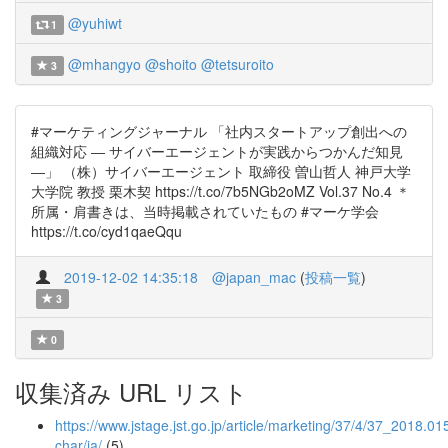
@yuhiwt
1
@mhangyo
@shoito
@tetsuroito
3
#マーケティングジャーナル 「社内スタートアップ創出への
組織対応 ― サイバーエージェントが実践からつかんだ知見
―」 （株）サイバーエージェント 取締役 曽山哲人 神戸大学
大学院 教授 栗木契 https://t.co/7b5NGb2oMZ Vol.37 No.4 ＊
所属・肩書きは、当時掲載されていたもの #マーケ学会
https://t.co/cyd1qaeQqu
2019-12-02 14:35:18
@japan_mac
(
投稿一覧
)
3
0
収集済み URL リスト
https://www.jstage.jst.go.jp/article/marketing/37/4/37_2018.015
char/ja/
(5)