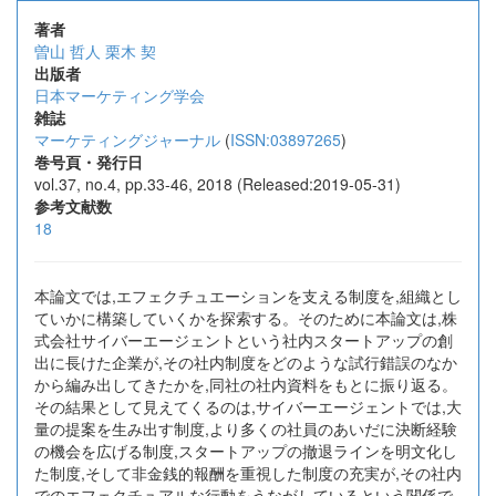
著者
曽山 哲人
栗木 契
出版者
日本マーケティング学会
雑誌
マーケティングジャーナル
(
ISSN:03897265
)
巻号頁・発行日
vol.37, no.4, pp.33-46, 2018 (Released:2019-05-31)
参考文献数
18
本論文では,エフェクチュエーションを支える制度を,組織とし
ていかに構築していくかを探索する。そのために本論文は,株
式会社サイバーエージェントという社内スタートアップの創
出に長けた企業が,その社内制度をどのような試行錯誤のなか
から編み出してきたかを,同社の社内資料をもとに振り返る。
その結果として見えてくるのは,サイバーエージェントでは,大
量の提案を生み出す制度,より多くの社員のあいだに決断経験
の機会を広げる制度,スタートアップの撤退ラインを明文化し
た制度,そして非金銭的報酬を重視した制度の充実が,その社内
でのエフェクチュアルな行動をうながしているという関係で