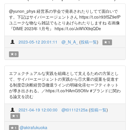
@yunon_phys 経営系の学会で発表されたりしてて面白いで
す。下記はサイバーエージェントさん https://t.co/r93fSZ9efP
ユニークな物なら雑誌でもとりあげられたりしますね 右画像
『DIME 2023年 1月号』 https://t.co/JxWVX9qQDe
2023-05-12 20:01:11
@_N_A_
(
投稿一覧
)
1
0
エフェクチュアルな実践を組織として支えるための方策とし
て、サイバーエージェントの実践から①大量の提案を促進す
る制度②決断経営③撤退ラインの明確化④セーフティネット
が導き出される。／https://t.co/HAmG5OfiIv #ブランドに関わ
る論文を読む
2021-04-19 12:00:00
@t01112125a
(
投稿一覧
)
1
@akirafukuoka
1