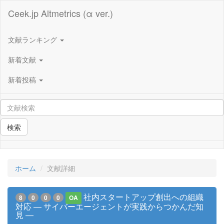
Ceek.jp Altmetrics (α ver.)
文献ランキング
新着文献
新着投稿
検索
ホーム
文献詳細
社内スタートアップ創出への組織
8
0
0
0
OA
対応 ― サイバーエージェントが実践からつかんだ知
見 ―