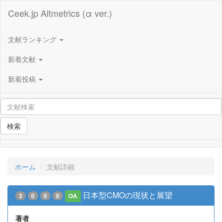
Ceek.jp Altmetrics (α ver.)
文献ランキング
新着文献
新着投稿
検索
ホーム
文献詳細
日本型CMOの現状と展望
3
0
0
0
OA
著者