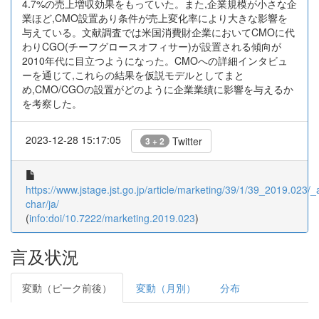
4.7%の売上増収効果をもっていた。また,企業規模が小さな企
業ほど,CMO設置あり条件が売上変化率により大きな影響を
与えている。文献調査では米国消費財企業においてCMOに代
わりCGO(チーフグロースオフィサー)が設置される傾向が
2010年代に目立つようになった。CMOへの詳細インタビュ
ーを通じて,これらの結果を仮説モデルとしてまと
め,CMO/CGOの設置がどのように企業業績に影響を与えるか
を考察した。
2023-12-28 15:17:05
Twitter
3 + 2
https://www.jstage.jst.go.jp/article/marketing/39/1/39_2019.023/_ar
char/ja/
(
info:doi/10.7222/marketing.2019.023
)
言及状況
変動（ピーク前後）
変動（月別）
分布