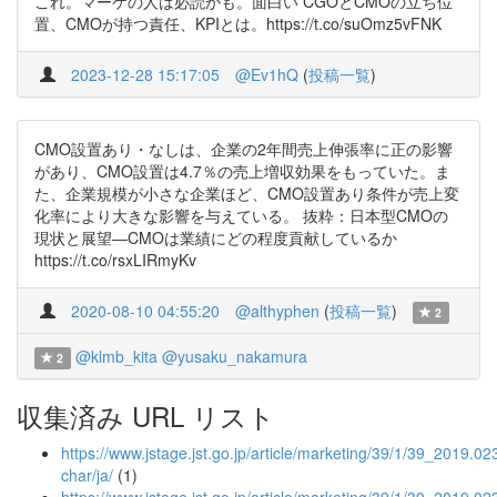
これ。マーケの人は必読かも。面白い CGOとCMOの立ち位
置、CMOが持つ責任、KPIとは。https://t.co/suOmz5vFNK
2023-12-28 15:17:05
@Ev1hQ
(
投稿一覧
)
CMO設置あり・なしは、企業の2年間売上伸張率に正の影響
があり、CMO設置は4.7％の売上増収効果をもっていた。ま
た、企業規模が小さな企業ほど、CMO設置あり条件が売上変
化率により大きな影響を与えている。 抜粋：日本型CMOの
現状と展望―CMOは業績にどの程度貢献しているか
https://t.co/rsxLIRmyKv
2020-08-10 04:55:20
@althyphen
(
投稿一覧
)
2
@klmb_kita
@yusaku_nakamura
2
収集済み URL リスト
https://www.jstage.jst.go.jp/article/marketing/39/1/39_2019.023
char/ja/
(1)