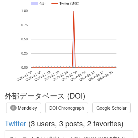
合計
Twitter (通常)
1.00
0.75
0.50
0.25
0.00
2024-01-17
2023-11-30
2023-12-18
2024-01-05
2024-01-23
2023-12-06
2023-12-24
2024-01-11
2023-12-12
2023-12-30
外部データベース (DOI)
Mendeley
DOI Chronograph
Google Scholar
3
Twitter
(3 users, 3 posts, 2 favorites)