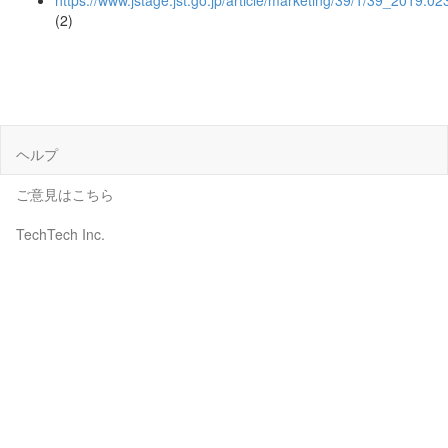
https://www.jstage.jst.go.jp/article/marketing/39/1/39_2019.02
(2)
ヘルプ
ご意見はこちら
TechTech Inc.