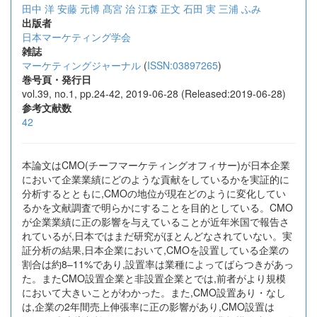
田中 洋
安藤 元博
髙宮 治
江森 正文
石田 実
三浦 ふみ
出版者
日本マーケティング学会
雑誌
マーケティングジャーナル
(
ISSN:03897265
)
巻号頁・発行日
vol.39, no.1, pp.24-42, 2019-06-28 (Released:2019-06-28)
参考文献数
42
本論文はCMO(チーフマーケティングオフィサー)が日本企業
において企業業績にどのような貢献をしているかを実証的に
分析するとともに,CMOの地位が現在どのように変化してい
るかを文献調査で明らかにすることを目的としている。CMO
が企業業績に正の影響を与えていることが近年米国で報告さ
れているが,日本ではまだ研究がほとんどなされていない。実
証分析の結果,日本企業において,CMOを設置している企業の
割合は約8–11%であり,設置率は業種によってばらつきがあっ
た。またCMO設置企業と非設置企業とでは,前者がより規模
において大きいことがわかった。また,CMO設置あり・なし
は,企業の2年間売上伸張率に正の影響があり,CMO設置は