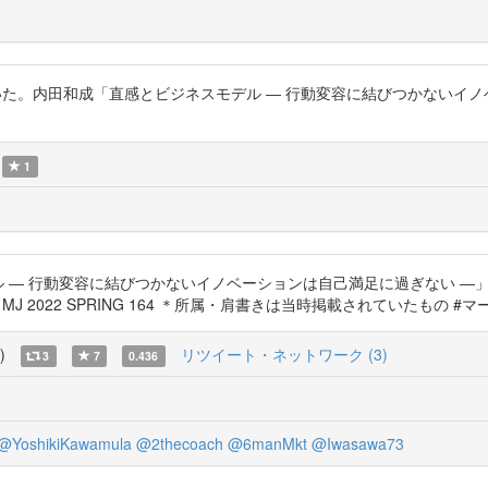
た。内田和成「直感とビジネスモデル ― 行動変容に結びつかないイノベ
1
 ― 行動変容に結びつかないイノベーションは自己満足に過ぎない ―」
2.03.31） MJ 2022 SPRING 164 ＊所属・肩書きは当時掲載されていたもの #マーケ学
)
リツイート・ネットワーク (3)
3
7
0.436
@YoshikiKawamula
@2thecoach
@6manMkt
@Iwasawa73