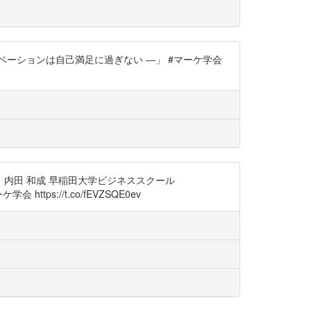
ーションは自己満足に過ぎない ―」 #マーケ学会
 内田 和成 早稲田大学ビジネススクール
会 https://t.co/fEVZSQE0ev