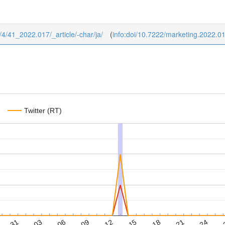
1/4/41_2022.017/_article/-char/ja/
(
info:doi/10.7222/marketing.2022.0
Twitter (RT)