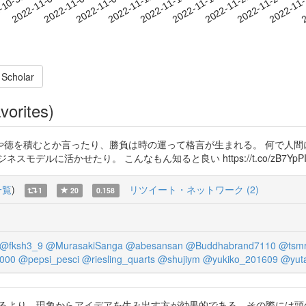
2022-11-21
2022-11-24
2022-11
-10-31
2
2022-11-03
2022-11-06
2022-11-09
2022-11-12
2022-11-15
2022-11-18
 Scholar
vorites)
徳を積むとか言ったり、勝負は時の運って格言が生まれる。 何で人間に
ルに活かせたり。 こんなもん知ると良い https://t.co/zB7YpPI
一覧
)
リツイート・ネットワーク (2)
1
20
0.158
@fksh3_9
@MurasakiSanga
@abesansan
@Buddhabrand7110
@tsm
000
@pepsi_pesci
@riesling_quarts
@shujiym
@yukiko_201609
@yut
えるより，現象からアイデアを生み出す方が効果的である。その際には頭