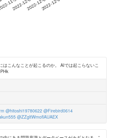
-27
022-11-30
2022-12-03
2022-12-06
2022-12-09
はこんなことが起こるのか。 AIでは起こらないこ
PHk
rm
@hitoshi19780622
@Firebird0614
akun555
@ZZgltWmoflAUAEX
の中にある問題意識とデータベースがカギとなる。”