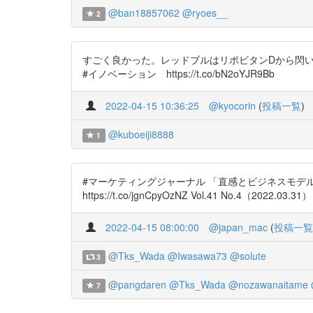
@ban18857062
@ryoes__
2
すごく良かった。レッドブルはリポビタンDから閃い
#イノベーション https://t.co/bN2oYJR9Bb
2022-04-15 10:36:25
@kyocorin
(
投稿一覧
)
@kuboeiji8888
1
#マーケティングジャーナル 「直感とビジネスモデル
https://t.co/jgnCpyOzNZ Vol.41 No.4（202
2022-04-15 08:00:00
@japan_mac
(
投稿一覧
@Tks_Wada
@Iwasawa73
@solute
3
@pangdaren
@Tks_Wada
@nozawanaitame
7