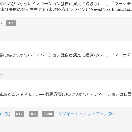
に結びつかないイノベーションは自己満足に過ぎない―」『マーケティングジ
確率は失敗の数が左右する (東洋経済オンライン) #NewsPicks https://t.co/
覧
)
1
に結びつかないイノベーションは自己満足に過ぎない―」『マーケティングジ
覧
)
直感とビジネスモデル― 行動変容に結びつかないイノベーションは自己満
稿一覧
)
リツイート・ネットワーク (2)
2
2
0.000