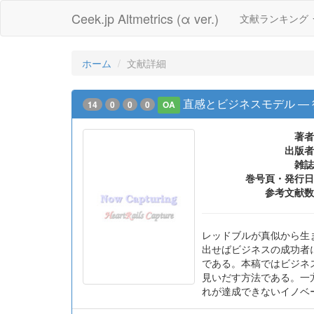
Ceek.jp Altmetrics (α ver.)
文献ランキング
ホーム
文献詳細
直感とビジネスモデル ―
14
0
0
0
OA
著者
出版者
雑誌
巻号頁・発行日
参考文献数
レッドブルが真似から生ま
出せばビジネスの成功者
である。本稿ではビジネ
見いだす方法である。一
れが達成できないイノベ