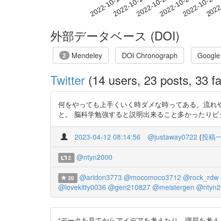
2022-10-22
2022-10-25
2022-10-28
2022
2022-10-16
2022-10-19
外部データベース (DOI)
Mendeley
DOI Chronograph
Google
2
Twitter
(14 users, 23 posts, 33 fa
何をやっても上手くいく時ダメな時ってある。流れや
と。 脳科学勉強すると説明出来ること多かったりビジネスモデ
2023-04-12 08:14:56
@justaway0722
(
投稿
@ntyn2000
2
@aridon3773
@mocomoco3712
@rock_rdw
20
@lovekitty0036
@gen210827
@meistergen
@ntyn2
“データを見てからアイデアを考えたり，理屈を考