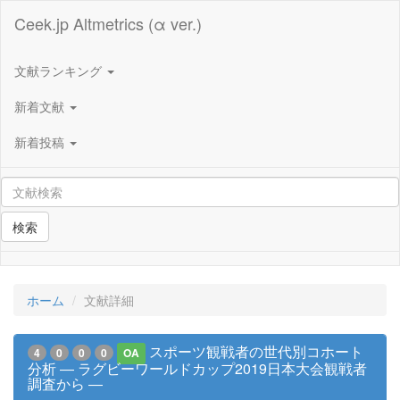
Ceek.jp Altmetrics (α ver.)
文献ランキング
新着文献
新着投稿
検索
ホーム
文献詳細
スポーツ観戦者の世代別コホート
4
0
0
0
OA
分析 ― ラグビーワールドカップ2019日本大会観戦者
調査から ―