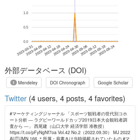
1.0
0.5
0.0
2023-05-18
2023-03-31
2023-04-18
2023-05-06
2023-05-24
2023-04-06
2023-04-24
2023-05-12
2023-04-12
2023-04-30
外部データベース (DOI)
Mendeley
DOI Chronograph
Google Scholar
1
Twitter
(4 users, 4 posts, 4 favorites)
#マーケティングジャーナル 「スポーツ観戦者の世代別コホ
ート分析 ― ラグビーワールドカップ2019日本大会観戦者調
査から ―」 西尾建（山口大学 経済学部 准教授）
https://t.co/pFyNgNf7oa Vol.42 No.2（2022.09.30） MJ 2022
AUTUMN 166 ＊所属・肩書きは当時掲載されていたもの #マ