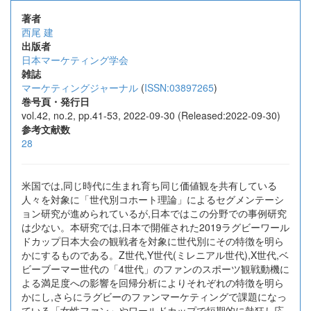
著者
西尾 建
出版者
日本マーケティング学会
雑誌
マーケティングジャーナル
(
ISSN:03897265
)
巻号頁・発行日
vol.42, no.2, pp.41-53, 2022-09-30 (Released:2022-09-30)
参考文献数
28
米国では,同じ時代に生まれ育ち同じ価値観を共有している
人々を対象に「世代別コホート理論」によるセグメンテーシ
ョン研究が進められているが,日本ではこの分野での事例研究
は少ない。本研究では,日本で開催された2019ラグビーワール
ドカップ日本大会の観戦者を対象に世代別にその特徴を明ら
かにするものである。Z世代,Y世代(ミレニアル世代),X世代,ベ
ビーブーマー世代の「4世代」のファンのスポーツ観戦動機に
よる満足度への影響を回帰分析によりそれぞれの特徴を明ら
かにし,さらにラグビーのファンマーケティングで課題になっ
ている「女性ファン」やワールドカップで短期的に熱狂し応