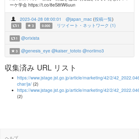
ーケ学会 https://t.co/8eS8tW6uun
2023-04-28 08:00:01
@japan_mac
(
投稿一覧
)
リツイート・ネットワーク (1)
1
3
0.000
@orixista
1
@genesis_eye
@kaiser_tototo
@noriimo3
3
収集済み URL リスト
https://www.jstage.jst.go.jp/article/marketing/42/2/42_2022.046
char/ja/
(2)
https://www.jstage.jst.go.jp/article/marketing/42/2/42_2022.04
(2)
ヘルプ