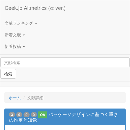
Ceek.jp Altmetrics (α ver.)
文献ランキング
新着文献
新着投稿
検索
ホーム
文献詳細
パッケージデザインに基づく重さ
3
0
0
0
OA
の推定と知覚