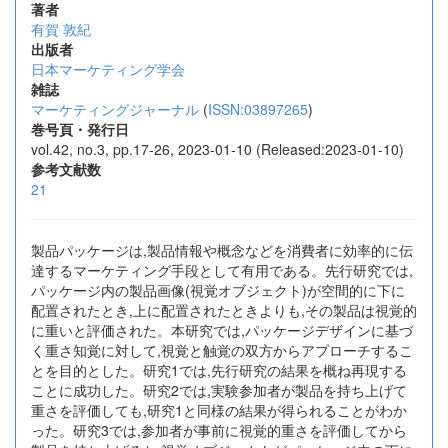
著者
有賀 敦紀
出版者
日本マーケティング学会
雑誌
マーケティングジャーナル
(
ISSN:03897265
)
巻号頁・発行日
vol.42, no.3, pp.17-26, 2023-01-10 (Released:2023-01-10)
参考文献数
21
製品パッケージは,製品情報や概念などを消費者に効率的に伝
達するマーケティング手段として有用である。先行研究では,
パッケージ内の製品画像(視覚オブジェクト)が空間的に下に
配置されたとき,上に配置されたときよりも,その製品は視覚的
に重いと評価された。本研究では,パッケージデザインに基づ
く重さ知覚に対して,視覚と触覚の双方からアプローチするこ
とを目的とした。研究1では,先行研究の結果を概ね再現する
ことに成功した。研究2では,実験参加者が製品を持ち上げて
重さを評価しても,研究1と同様の結果が得られることがわか
った。研究3では,参加者が事前に視覚的重さを評価してから