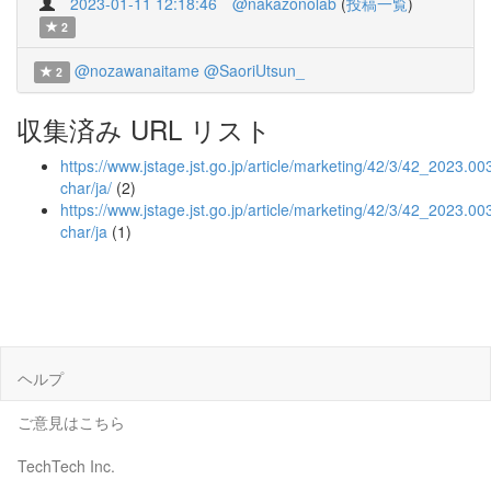
2023-01-11 12:18:46
@nakazonolab
(
投稿一覧
)
2
@nozawanaitame
@SaoriUtsun_
2
収集済み URL リスト
https://www.jstage.jst.go.jp/article/marketing/42/3/42_2023.003
char/ja/
(2)
https://www.jstage.jst.go.jp/article/marketing/42/3/42_2023.00
char/ja
(1)
ヘルプ
ご意見はこちら
TechTech Inc.