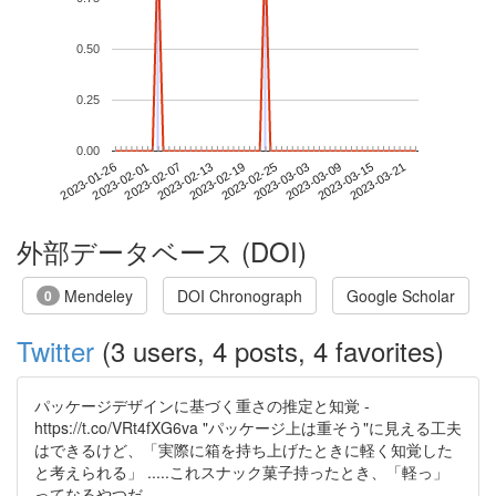
0.50
0.25
0.00
2023-03-15
2023-01-26
2023-02-13
2023-03-03
2023-03-21
2023-02-01
2023-02-19
2023-03-09
2023-02-07
2023-02-25
外部データベース (DOI)
Mendeley
DOI Chronograph
Google Scholar
0
Twitter
(3 users, 4 posts, 4 favorites)
パッケージデザインに基づく重さの推定と知覚 -
https://t.co/VRt4fXG6va "パッケージ上は重そう"に見える工夫
はできるけど、「実際に箱を持ち上げたときに軽く知覚した
と考えられる」 .....これスナック菓子持ったとき、「軽っ」
ってなるやつだ。