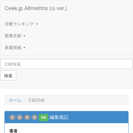
Ceek.jp Altmetrics (α ver.)
文献ランキング
新着文献
新着投稿
検索
ホーム
文献詳細
編集後記
2
0
0
0
OA
著者