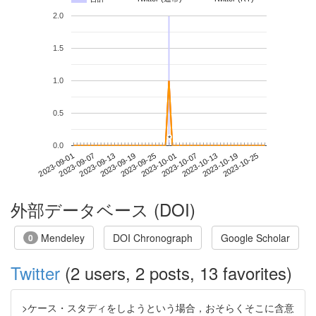
2.0
1.5
1.0
0.5
*
*
0.0
2023-10-19
2023-09-01
2023-09-19
2023-10-07
2023-10-25
2023-09-07
2023-09-25
2023-10-13
2023-09-13
2023-10-01
外部データベース (DOI)
Mendeley
DOI Chronograph
Google Scholar
0
Twitter
(2 users, 2 posts, 13 favorites)
>ケース・スタディをしようという場合，おそらくそこに含意