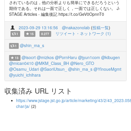
されているのは，他の分析よりも簡単にできるだろうという
期待である。それは一面で正しく，一面では正しくない。 J-
STAGE Articles - 編集後記 https://t.co/GeV0OpnnT0
2023-09-29 13:16:56
@nakazonolab
(
投稿一覧
)
リツイート・ネットワーク (1)
1
15
0.277
@shin_ma_s
1
@isocrt
@mizkos
@PornHaru
@jyun1com
@kibugen
13
@mican0410
@MKM_Class_BH
@Nero_GTO
@Osamu_Udari
@SaoriUtsun_
@shin_ma_s
@YInoueMgmt
@yuichi_ichihara
収集済み URL リスト
https://www.jstage.jst.go.jp/article/marketing/43/2/43_2023.058
char/ja/
(2)