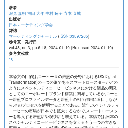
著者
深見 嘉明
福田 大年
中村 暁子
寺本 直城
出版者
日本マーケティング学会
雑誌
マーケティングジャーナル
(
ISSN:03897265
)
巻号頁・発行日
vol.43, no.3, pp.6-18, 2024-01-10 (Released:2024-01-10)
参考文献数
10
本論文の目的は,コーヒー豆の焙煎の分野におけるDX(Digital
Transformation)の一つの形であるスマートロースターがどの
ようにスペシャルティコーヒービジネスにおける製品の開発
としてのコーポレートブランド構築に関与しているか,コーヒ
ー焙煎プロファイルデータと焙煎士の相互作用に着目しなが
ら,そのプロセスを解明することである。近年,スペシャルティ
コーヒーの市場が日本でも拡大するなかで,スマートロースタ
ーを導入する焙煎店や喫茶店も増えている。本稿では,日本の
スペシャルティコーヒービジネスを支えるもう一つの大きな
要素として,コーヒーの焙煎のDXの一つの形であるスマートロ