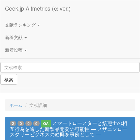
Ceek.jp Altmetrics (α ver.)
文献ランキング
新着文献
新着投稿
検索
ホーム
文献詳細
スマートロースターと焙煎士の相
2
0
0
0
OA
互行為を通した新製品開発の可能性 ― メザニンロー
スタリービジネスの勃興を事例として ―