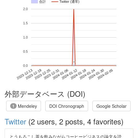
合計
Twitter (通常)
2.0
1.5
1.0
0.5
*
*
0.0
2024-01-30
2023-12-13
2023-12-31
2024-01-18
2024-02-05
2023-12-19
2024-01-06
2024-01-24
2023-12-25
2024-01-12
外部データベース (DOI)
Mendeley
DOI Chronograph
Google Scholar
1
Twitter
(2 users, 2 posts, 4 favorites)
とうもろこし茶を飲みながらコーヒービジネスの論文を読