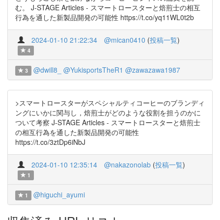
む。 J-STAGE Articles - スマートロースターと焙煎士の相互
行為を通した新製品開発の可能性 https://t.co/yq11WL0t2b
2024-01-10 21:22:34
@mican0410
(
投稿一覧
)
4
@dwill8_
@YukisportsTheR1
@zawazawa1987
3
>スマートロースターがスペシャルティコーヒーのブランディ
ングにいかに関与し，焙煎士がどのような役割を担うのかに
ついて考察 J-STAGE Articles - スマートロースターと焙煎士
の相互行為を通した新製品開発の可能性
https://t.co/3ztDp6iNbJ
2024-01-10 12:35:14
@nakazonolab
(
投稿一覧
)
1
@higuchi_ayumi
1