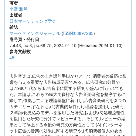
著者
小野 雅琴
出版者
日本マーケティング学会
雑誌
マーケティングジャーナル
(
ISSN:03897265
)
巻号頁・発行日
vol.43, no.3, pp.68-75, 2024-01-10 (Released:2024-01-10)
参考文献数
45
広告音楽は,広告の非言語的手掛かりとして,消費者の反応に影
響を与える重要な広告構成要素である。広告研究の分野で
は,1980年代から,広告音楽に関する研究が盛んに行われてき
た。本論は,これらの膨大で多様な広告音楽研究を整序するに
際して,依拠している理論基盤に着目し,広告音楽研究を,3つの
カテゴリー,すなわち,(1)古典的条件付け理論を援用した研究,
(2)精緻化見込みモデルを援用した研究,および,(3)処理流暢性
を援用した研究に分けてレビューする。そして,レビューの結
果として浮上する今後の研究の方向性として,(A)インターネ
ット広告の音楽の効果に関する研究や,(B)消費者個人の要因