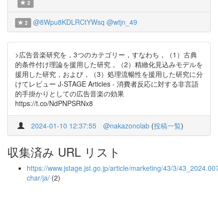
2
@8Wpu8KDLRCtYWsq
@wtjn_49
2
>広告音楽研究を，3つのカテゴリー，すなわち，（1）古典
的条件付け理論を援用した研究，（2）精緻化見込みモデルを
援用した研究，および，（3）処理流暢性を援用した研究に分
けてレビュー J-STAGE Articles - 消費者反応に対する非言語
的手掛かりとしての広告音楽の効果
https://t.co/NdPNPSRNx8
2024-01-10 12:37:55
@nakazonolab
(
投稿一覧
)
収集済み URL リスト
https://www.jstage.jst.go.jp/article/marketing/43/3/43_2024.007
char/ja/
(2)