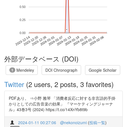
0.50
0.25
*
*
0.00
2024-01-31
2023-12-14
2024-01-01
2024-01-19
2024-02-06
2023-12-20
2024-01-07
2024-01-25
2023-12-26
2024-01-13
外部データベース (DOI)
Mendeley
DOI Chronograph
Google Scholar
1
Twitter
(2 users, 2 posts, 3 favorites)
PDFあり。 ⇒小野 雅琴 「消費者反応に対する非言語的手掛
かりとしての広告音楽の効果」 『マーケティングジャーナ
ル』43巻3号 (2024) https://t.co/14XnYb8t9b
2024-01-11 00:27:06
@nekonoizumi
(
投稿一覧
)