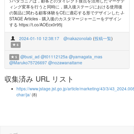
>パタゴニアは，顧客とのダイレクト接点を活用したマーケテ
ィング変革を行うと同時に，購入後ステージにおける使用後
の製品に関わる顧客体験をCEに適応する形でデザインした J-
STAGE Articles - 購入後のカスタマージャーニーをデザイン
する https://t.co/AOEcx0r95j
2024-01-10 12:38:17
@nakazonolab
(
投稿一覧
)
6
@busi_ad
@t01112125a
@yamagata_mas
5
@Maruko75726697
@nozawanaitame
収集済み URL リスト
https://www.jstage.jst.go.jp/article/marketing/43/3/43_2024.008
char/ja/
(8)