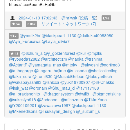
https://t.co/6bumBLHpGb
2024-01-10 17:02:43
@hriwsk
(
投稿一覧
)
5
リツイート・ネットワーク (7)
54
0.062
@ymstk2hr
@blackpearl_1130
@daifuku40088980
7
@Aya_Furusawa
@Layla_olivia7
@6chum_a
@y_goldenforest
@kur
@mplku
43
@ryoueda12882
@architectizm
@na0ka
@trshima
@ActantF
@yamagata_mas
@mtoky_
@akyoshi
@noriimo3
@atthegorge
@nagaru_hajime
@s_okada
@shellcollecting
@taka_sora
@_omi630
@MusabiGeibun
@takuya4tech
@wakabayashi63
@ishicca
@yuki19730907
@6PChakko
@ksk_wat
@oronain
@Shu_mau_cl
@17117188
@a_praxisnohito_
@dragonsystem
@dwill8_
@pigmentskins
@sukekiyo918
@3ndoooo_
@mihozono
@TkfmYano
@Y20010920T
@zawazawa1987
@blackpearl_1130
@Mkenedisons
@Tsukayan_design
@_suzumi_s