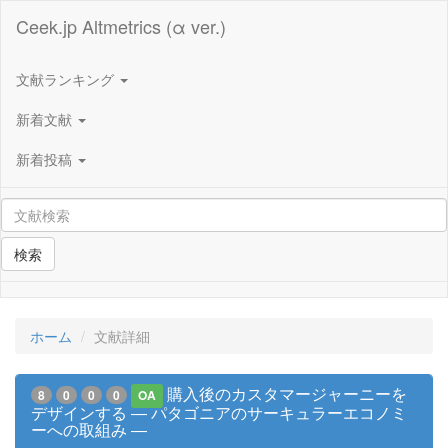
Ceek.jp Altmetrics (α ver.)
文献ランキング
新着文献
新着投稿
検索
ホーム
文献詳細
購入後のカスタマージャーニーを
8
0
0
0
OA
デザインする ― パタゴニアのサーキュラーエコノミ
ーへの取組み ―