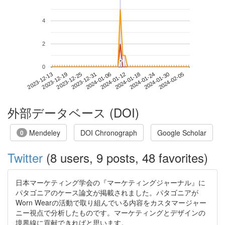
4
2
*
*
0
2024-01-30
2023-12-13
2023-12-31
2024-01-18
2024-02-05
2023-12-19
2024-01-06
2024-01-24
2023-12-25
2024-01-12
外部データベース (DOI)
Mendeley
DOI Chronograph
Google Scholar
0
Twitter
(8 users, 9 posts, 48 favorites)
日本マーケティング学会の『マーケティングジャーナル』に
パタゴニアのケース論文が掲載されました。パタゴニアが
Worn Wearの活動で取り組んでいる内容をカスタマージャー
ニー視点で分析したものです。マーケティングとデザインの
境界線に貢献できればと思います。