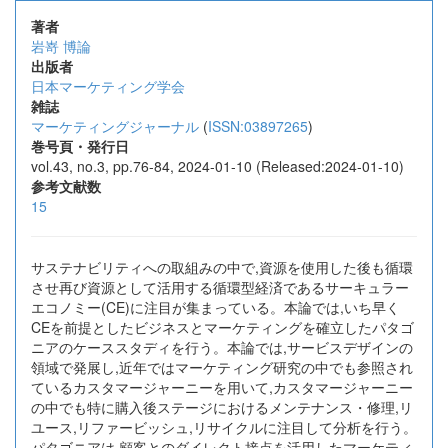
著者
岩嵜 博論
出版者
日本マーケティング学会
雑誌
マーケティングジャーナル
(
ISSN:03897265
)
巻号頁・発行日
vol.43, no.3, pp.76-84, 2024-01-10 (Released:2024-01-10)
参考文献数
15
サステナビリティへの取組みの中で,資源を使用した後も循環
させ再び資源として活用する循環型経済であるサーキュラー
エコノミー(CE)に注目が集まっている。本論では,いち早く
CEを前提としたビジネスとマーケティングを確立したパタゴ
ニアのケーススタディを行う。本論では,サービスデザインの
領域で発展し,近年ではマーケティング研究の中でも参照され
ているカスタマージャーニーを用いて,カスタマージャーニー
の中でも特に購入後ステージにおけるメンテナンス・修理,リ
ユース,リファービッシュ,リサイクルに注目して分析を行う。
パタゴニアは,顧客とのダイレクト接点を活用したマーケティ