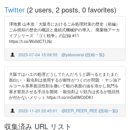
Twitter
(2 users, 2 posts, 0 favorites)
澤地實 山本攻「大阪市におけるごみ処理対策の歴史（前編）
ごみ焼却の歴史の概説と連続式機械炉の導入」 廃棄物アーカ
イブシリーズ 『ゴミ戦争』の記録 #11
https://t.co/WxIldCTLNc
2023-07-04 15:09:55
@yabooarat
(
投稿一覧
)
大阪ではハエの処理どうしてたんだろうと調べるとまたまた
面白い ・殺虫剤は使用するが耐性がつくのが問題 ・ヤシ油ア
ルコール系界面活性剤を撒いて蛆の表面の油を溶かし気門を
塞ぎ窒息させる手法を開発 ・殺虫剤より効力は劣るが抵抗性
が付かないメリット https://t.co/mG4lWC0DK1
2022-11-20 22:45:01
@EER_REER_REE
(
投稿一覧
)
収集済み URL リスト