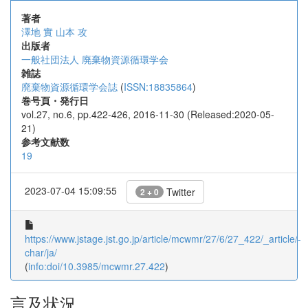
著者
澤地 實
山本 攻
出版者
一般社団法人 廃棄物資源循環学会
雑誌
廃棄物資源循環学会誌
(
ISSN:18835864
)
巻号頁・発行日
vol.27, no.6, pp.422-426, 2016-11-30 (Released:2020-05-
21)
参考文献数
19
2023-07-04 15:09:55
Twitter
2 + 0
https://www.jstage.jst.go.jp/article/mcwmr/27/6/27_422/_article/-
char/ja/
(
info:doi/10.3985/mcwmr.27.422
)
言及状況