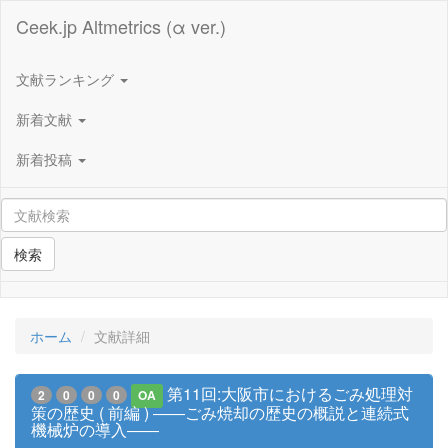
Ceek.jp Altmetrics (α ver.)
文献ランキング
新着文献
新着投稿
検索
ホーム
文献詳細
第11回:大阪市におけるごみ処理対
2
0
0
0
OA
策の歴史 ( 前編 ) ――ごみ焼却の歴史の概説と連続式
機械炉の導入――