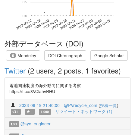
0.5
*
*
0.0
2023-07-09
2023-05-22
2023-06-09
2023-06-27
2023-07-15
2023-05-28
2023-06-15
2023-07-03
2023-06-03
2023-06-21
外部データベース (DOI)
Mendeley
DOI Chronograph
Google Scholar
0
Twitter
(2 users, 2 posts, 1 favorites)
電池関連制度の海外動向に関する考察
https://t.co/8VClahvRHU
2023-06-19 21:40:00
@PVrecycle_com
(
投稿一覧
)
リツイート・ネットワーク (1)
1
1
1.000
@kyo_engineer
1