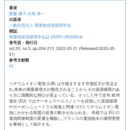
著者
齋藤 優子
白鳥 寿一
出版者
一般社団法人 廃棄物資源循環学会
雑誌
廃棄物資源循環学会誌
(
ISSN:18835864
)
巻号頁・発行日
vol.33, no.3, pp.204-213, 2022-05-31 (Released:2023-05-
31)
参考文献数
43
リチウムイオン電池 (LIB) は今後ますます市場拡大が見込ま
れ,将来の廃棄量増大が懸念されることからその資源循環のあ
り方に国際的な関心が高まっている。そうした中で近年,欧州
連合 (EU) ではサーキュラーエコノミーを目指した資源循環
やカーボンニュートラル推進と関連づけたリチウムイオン電
池にかかわる制度の促進の動きがみられる。 本稿では EU の
電池関連制度の変遷を概観し,フランスの電池指令の運用実態
を事例として紹介する。