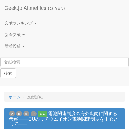
Ceek.jp Altmetrics (α ver.)
文献ランキング
新着文献
新着投稿
検索
ホーム
文献詳細
電池関連制度の海外動向に関する
2
0
0
0
OA
考察 ――EUのリチウムイオン電池関連制度を中心と
して――