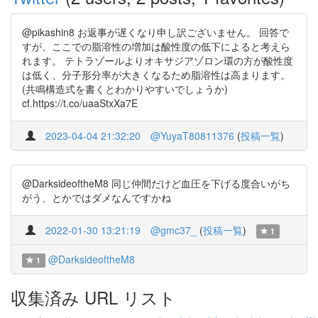
@pikashin8 お返事が遅くなり申し訳ございません。 回答で
すが、ここでの脂溶性の増加は酸性度の低下によると考えら
れます。 テトラゾールよりオキサジアゾロン環の方が酸性度
は低く、分子形分率が大きくなるため脂溶性は高まります。
(共鳴構造式を書くとわかりやすいでしょうか)
cf.https://t.co/uaaStxXa7E
2023-04-04 21:32:20
@YuyaT80811376
(
投稿一覧
)
@DarksideoftheM8 同じ仲間だけど血圧を下げる度合いがち
がう、とかではダメなんですかね
2022-01-30 13:21:19
@gmc37_
(
投稿一覧
)
1
@DarksideoftheM8
1
収集済み URL リスト