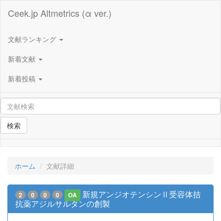
Ceek.jp Altmetrics (α ver.)
文献ランキング
新着文献
新着投稿
検索
ホーム
文献詳細
新規アンジオテンシンⅡ受容体拮
2
0
0
0
OA
抗薬アジルサルタンの創製