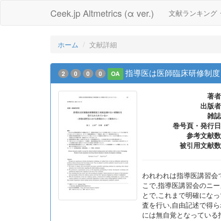
Ceek.jp Altmetrics (α ver.)
文献ランキング
ホーム
文献詳細
指導医は医師臨床研修制度
2
0
0
0
OA
著者
出版者
雑誌
巻号頁・発行日
参考文献数
被引用文献数
われわれは指導医講習会
こで,指導医講習会のニ
とで,これまで明確になっ
査を行い,自由記述で得ら
には無自覚となっている