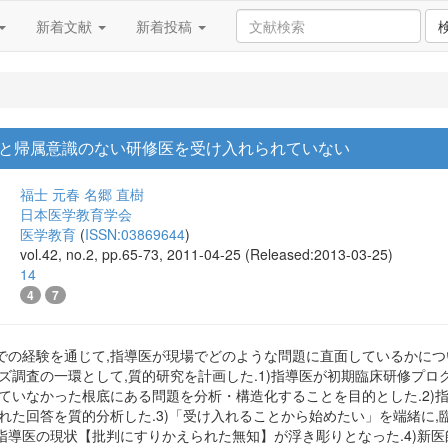
新着文献
新着投稿
と帰属意識のない研修医を受け入れられていない
福士 元春
名郷 直樹
日本医学教育学会
医学教育
(
ISSN:03869644
)
vol.42, no.2, pp.65-73, 2011-04-25 (Released:2013-03-25)
14
4
7
での経験を通じて,指導医が現場でどのような問題に直面しているかにつ
ーズ調査の一環として,質的研究を計画した.1)指導医が初期臨床研修プ
ていなかった根底にある問題を分析・構造化することを目的とした.2)
れた回答を質的分析した.3)「受け入れることから始めたい」を端緒に,
指導医の現状【批判にすりかえられた無知】が浮き彫りとなった.4)新医