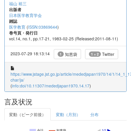
福山 裕三
出版者
日本医学教育学会
雑誌
医学教育
(
ISSN:03869644
)
巻号頁・発行日
vol.14, no.1, pp.17-21, 1983-02-25 (Released:2011-08-11)
2023-07-29 18:13:14
知恵袋
Twitter
1
1 + 2
https://www.jstage.jst.go.jp/article/mededjapan1970/14/1/14_1_17/
char/ja/
(
info:doi/10.11307/mededjapan1970.14.17
)
言及状況
変動（ピーク前後）
変動（月別）
分布
合計
知恵袋
1/2