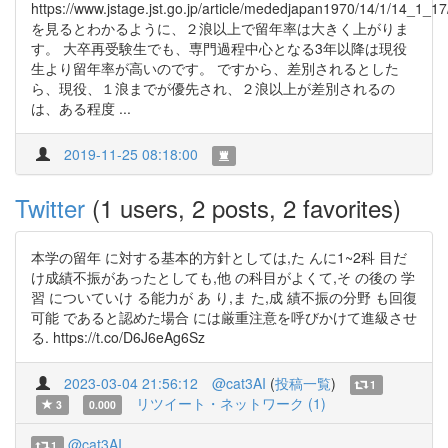
https://www.jstage.jst.go.jp/article/mededjapan1970/14/1/14_1_17
を見るとわかるように、２浪以上で留年率は大きく上がりま
す。 大卒再受験生でも、専門過程中心となる3年以降は現役
生より留年率が高いのです。 ですから、差別されるとした
ら、現役、１浪までが優先され、２浪以上が差別されるの
は、ある程度 ...
2019-11-25 08:18:00
Twitter
(1 users, 2 posts, 2 favorites)
本学の留年 に対する基本的方針としては,た んに1~2科 目だ
け成績不振があったとしても,他 の科目がよくて,そ の後の 学
習 についていけ る能力が あ り,ま た,成 績不振の分野 も回復
可能 であると認めた場合 には厳重注意を呼びかけて進級させ
る. https://t.co/D6J6eAg6Sz
2023-03-04 21:56:12
@cat3AI
(
投稿一覧
)
1
リツイート・ネットワーク (1)
3
0.000
@cat3AI
1