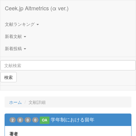
Ceek.jp Altmetrics (α ver.)
文献ランキング
新着文献
新着投稿
検索
ホーム
文献詳細
学年制における留年
2
0
0
0
OA
著者