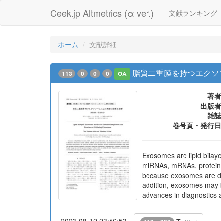
Ceek.jp Altmetrics (α ver.)
文献ランキング
ホーム
文献詳細
脂質二重膜を持つエクソ
113
0
0
0
OA
著者
出版者
雑誌
巻号頁・発行日
Exosomes are lipid bilay
miRNAs, mRNAs, proteins 
because exosomes are det
addition, exosomes may be
advances in diagnostics 
2023-08-12 23:56:53