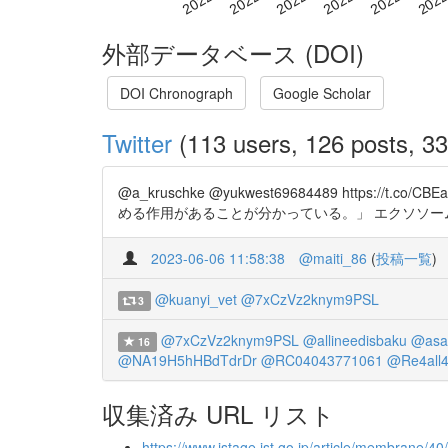
外部データベース (DOI)
DOI Chronograph
Google Scholar
Twitter
(113 users, 126 posts, 33
@a_kruschke @yukwest69684489 htt
める作用があることが分かっている。」 エクソソ
2023-06-06 11:58:38
@maiti_86
(
投稿一覧
)
@kuanyi_vet
@7xCzVz2knym9PSL
3
@7xCzVz2knym9PSL
@allineedisbaku
@asa
16
@NA19H5hHBdTdrDr
@RC04043771061
@Re4all
収集済み URL リスト
https://www.jstage.jst.go.jp/article/membrane/40