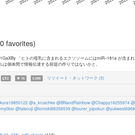
0 favorites)
ps://t.co/CBEa1GaXBy 「ヒトの母乳に含まれるエクソソームにはmiR–
ームは個体間で情報伝達する前提の作りではないかと。
リツイート・ネットワーク (3)
2
16
0.289
kura19850122
@a_kruschke
@BNandRainbow
@Chappy16255974
@
4my0bio
@taisouji
@tomoki88358539
@tourer_pipokun
@yukwest6968
/5/40_235/_pdf/-char/ja
(113)