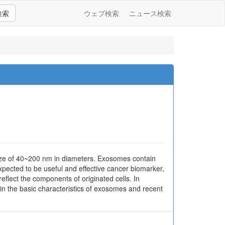
検索
ウェブ検索
ニュース検索
size of 40~200 nm in diameters. Exosomes contain
pected to be useful and effective cancer biomarker,
lect the components of originated cells. In
ain the basic characteristics of exosomes and recent