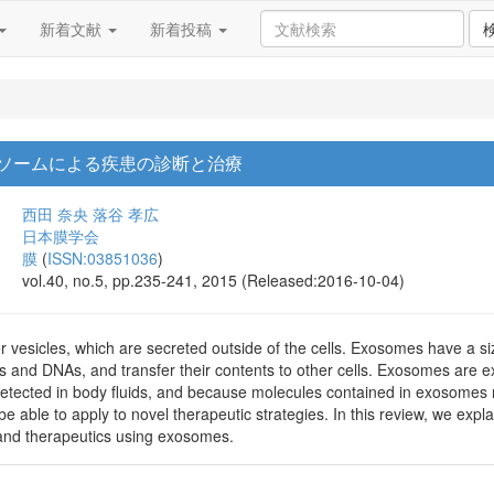
新着文献
新着投稿
ソームによる疾患の診断と治療
西田 奈央
落谷 孝広
日本膜学会
膜
(
ISSN:03851036
)
vol.40, no.5, pp.235-241, 2015 (Released:2016-10-04)
er vesicles, which are secreted outside of the cells. Exosomes have a 
and DNAs, and transfer their contents to other cells. Exosomes are ex
ected in body fluids, and because molecules contained in exosomes ref
 able to apply to novel therapeutic strategies. In this review, we expl
and therapeutics using exosomes.