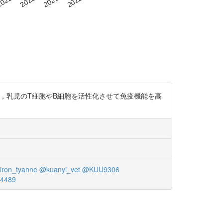
181a が含まれ，乳児のT細胞やB細胞を活性化させて免疫機能を高
iron_tyanne
@kuanyi_vet
@KUU9306
4489