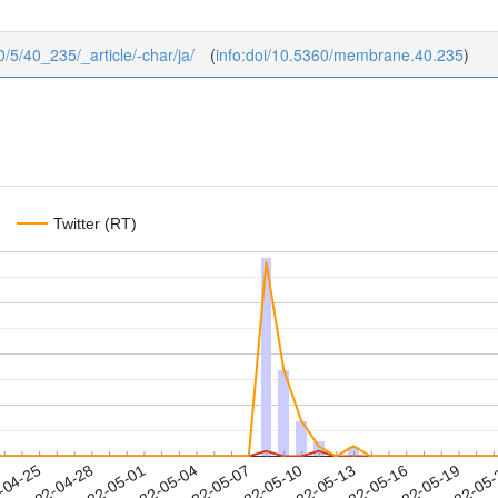
0/5/40_235/_article/-char/ja/
(
info:doi/10.5360/membrane.40.235
)
Twitter (RT)
2022-05-16
2022-05-19
2022-05
-04-25
2
2022-04-28
2022-05-01
2022-05-04
2022-05-07
2022-05-10
2022-05-13