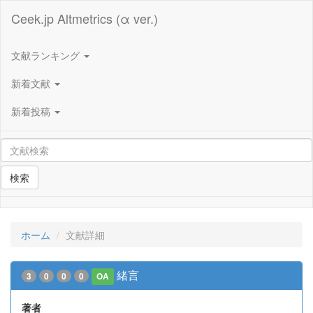
Ceek.jp Altmetrics (α ver.)
文献ランキング
新着文献
新着投稿
検索
ホーム
文献詳細
緒言
3
0
0
0
OA
著者