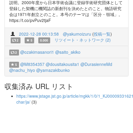
説明。2000年度から日本学術会議に登録学術研究団体として
登録した契機に機関誌の新創刊を決めたとのこと。物語研究
会は1971年創立とのこと。本号のテーマは「区分・領域」。
https://t.co/pvPuv2tjaF
2022-12-28 00:13:58
@yakumoizuru
(
投稿一覧
)
リツイート・ネットワーク (2)
2
5
0.000
@ozakimasanori1
@saito_akiko
2
@M8354357
@dousitakousita1
@DurasienneMd
5
@nachu_hiyo
@yamazakibunko
収集済み URL リスト
https://www.jstage.jst.go.jp/article/mgkk/1/0/1_KJ00009331621/
char/ja/
(3)