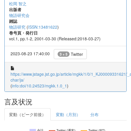
松岡 智之
出版者
物語研究会
雑誌
物語研究
(
ISSN:13481622
)
巻号頁・発行日
vol.1, pp.1-2, 2001-03-30 (Released:2018-03-27)
2023-08-23 17:40:00
Twitter
3 + 5
https://www.jstage.jst.go.jp/article/mgkk/1/0/1_KJ00009331621/_ar
char/ja/
(
info:doi/10.24523/mgkk.1.0_1
)
言及状況
変動（ピーク前後）
変動（月別）
分布
合計
Twitter (通常)
Twitter (RT)