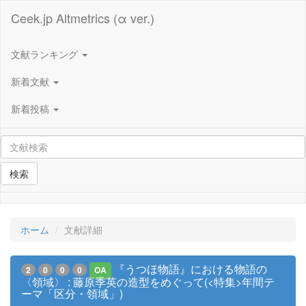
Ceek.jp Altmetrics (α ver.)
文献ランキング
新着文献
新着投稿
検索
ホーム
文献詳細
『うつほ物語』における物語の
2
0
0
0
OA
〈領域〉 : 藤原季英の造型をめぐって(<特集>年間テ
ーマ「区分・領域」)