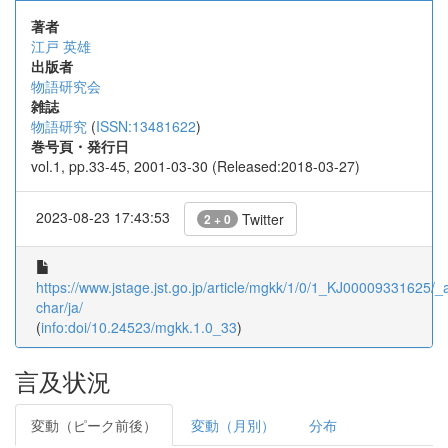
著者
江戸 英雄
出版者
物語研究会
雑誌
物語研究
(
ISSN:13481622
)
巻号頁・発行日
vol.1, pp.33-45, 2001-03-30 (Released:2018-03-27)
2023-08-23 17:43:53
Twitter
2 + 0
https://www.jstage.jst.go.jp/article/mgkk/1/0/1_KJ00009331625/_ar
char/ja/
(
info:doi/10.24523/mgkk.1.0_33
)
言及状況
変動（ピーク前後）
変動（月別）
分布