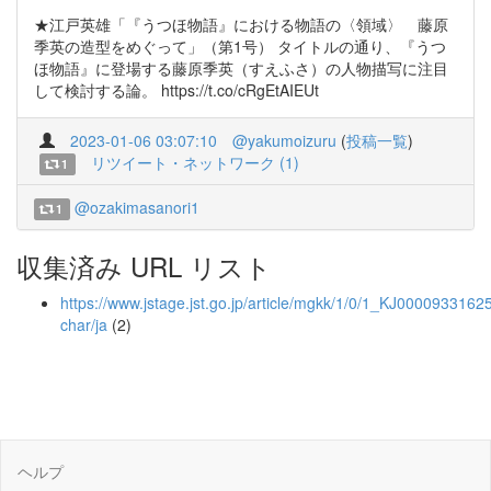
★江戸英雄「『うつほ物語』における物語の〈領域〉 藤原
季英の造型をめぐって」（第1号） タイトルの通り、『うつ
ほ物語』に登場する藤原季英（すえふさ）の人物描写に注目
して検討する論。 https://t.co/cRgEtAIEUt
2023-01-06 03:07:10
@yakumoizuru
(
投稿一覧
)
リツイート・ネットワーク (1)
1
@ozakimasanori1
1
収集済み URL リスト
https://www.jstage.jst.go.jp/article/mgkk/1/0/1_KJ00009331625/
char/ja
(2)
ヘルプ