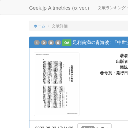
Ceek.jp Altmetrics (α ver.)
文献ランキング
ホーム
文献詳細
足利義満の青海波 : 「中
4
0
0
0
OA
著者
出版者
雑誌
巻号頁・発行日
2023-08-23 17:44:28