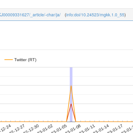
_KJ00009331627/_article/-char/ja/
(
info:doi/10.24523/mgkk.1.0_55
)
Twitter (RT)
2023-01-14
2023-01-17
2023-01
-12-24
2
2022-12-27
2022-12-30
2023-01-02
2023-01-05
2023-01-08
2023-01-11