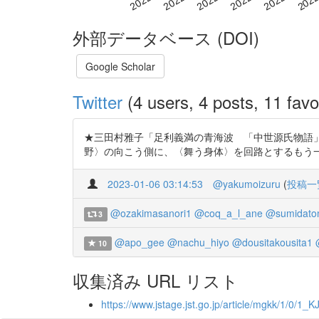
外部データベース (DOI)
Google Scholar
Twitter
(4 users, 4 posts, 11 favo
★三田村雅子「足利義満の青海波 「中世源氏物語
野〉の向こう側に、〈舞う身体〉を回路とするもう一つの享受史を打ち
2023-01-06 03:14:53
@yakumoizuru
(
投稿一
@ozakimasanori1
@coq_a_l_ane
@sumidato
3
@apo_gee
@nachu_hiyo
@dousitakousita1
10
収集済み URL リスト
https://www.jstage.jst.go.jp/article/mgkk/1/0/1_