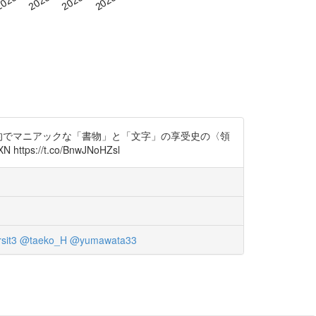
的でマニアックな「書物」と「文字」の享受史の〈領
//t.co/BnwJNoHZsl
sit3
@taeko_H
@yumawata33