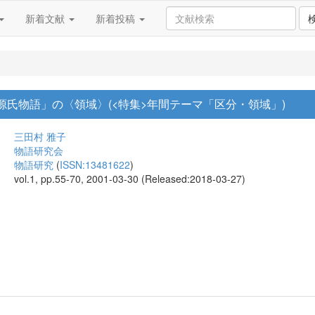
新着文献
新着投稿
世源氏物語」の〈領域〉(<特集>年間テーマ「区分・領域」)
三田村 雅子
物語研究会
物語研究
(
ISSN:13481622
)
vol.1, pp.55-70, 2001-03-30 (Released:2018-03-27)