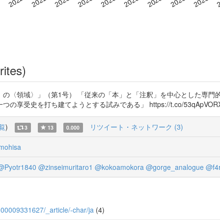
rites)
」の〈領域〉」（第1号） 「従来の「本」と「注釈」を中心とした専門
建てようとする試みである」 https://t.co/53qApVORXN https:
覧
)
リツイート・ネットワーク (3)
3
13
0.000
mohisa
@Pyotr1840
@zinseimuritaro1
@kokoamokora
@gorge_analogue
@f4r
KJ00009331627/_article/-char/ja
(4)