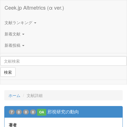
Ceek.jp Altmetrics (α ver.)
文献ランキング
新着文献
新着投稿
検索
ホーム
文献詳細
邪視研究の動向
7
0
0
0
OA
著者