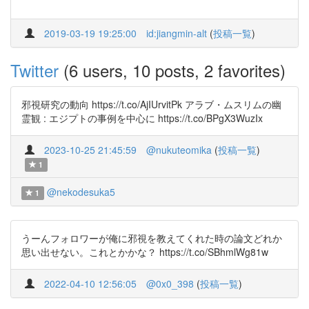
2019-03-19 19:25:00
id:jiangmin-alt
(
投稿一覧
)
Twitter
(6 users, 10 posts, 2 favorites)
邪視研究の動向 https://t.co/AjIUrvitPk アラブ・ムスリムの幽
霊観 : エジプトの事例を中心に https://t.co/BPgX3WuzIx
2023-10-25 21:45:59
@nukuteomika
(
投稿一覧
)
1
@nekodesuka5
1
うーんフォロワーが俺に邪視を教えてくれた時の論文どれか
思い出せない。これとかかな？ https://t.co/SBhmlWg81w
2022-04-10 12:56:05
@0x0_398
(
投稿一覧
)