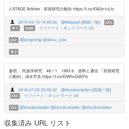
J-STAGE Articles - 邪視研究の動向 https://t.co/iG63n1cLtz
2019-03-19 14:45:46
@tkstpauli
(
投稿一覧
)
2
リツイート・ネットワーク (2)
1
0.000
@jiangminjp
@abou_yuto
2
0
参照： 民族学研究 48／1 1983.6 資料と通信 『邪視研究
の動向』清水芳見 https://t.co/lGWhnGdEFb
2018-07-05 23:00:32
@shoukootaden
(
投稿一覧
)
リツイート・ネットワーク (4)
3
@shoukootaden
@shoukootaden
@shoukootaden
4
収集済み URL リスト