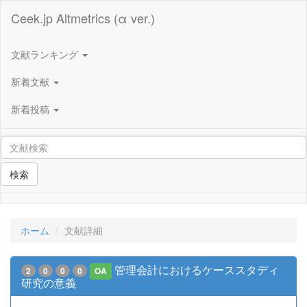
Ceek.jp Altmetrics (α ver.)
文献ランキング
新着文献
新着投稿
検索
ホーム
文献詳細
管理会計におけるケーススタディ
2
0
0
0
OA
研究の意義