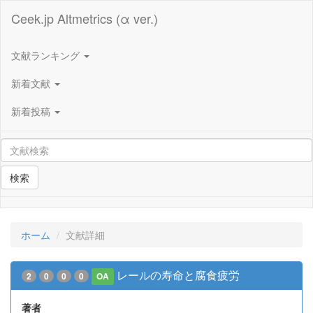
Ceek.jp Altmetrics (α ver.)
文献ランキング
新着文献
新着投稿
検索
ホーム
文献詳細
レールの寿命と腐食疲労
2
0
0
0
OA
著者