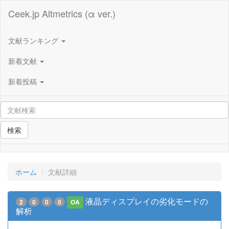
Ceek.jp Altmetrics (α ver.)
文献ランキング
新着文献
新着投稿
検索
ホーム
文献詳細
液晶ディスプレイの劣化モードの
2
0
0
0
OA
解析