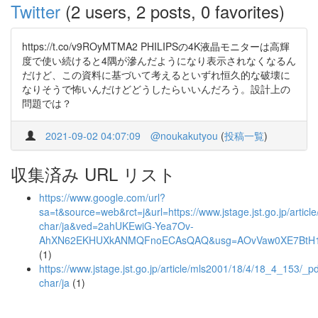
Twitter
(2 users, 2 posts, 0 favorites)
https://t.co/v9ROyMTMA2 PHILIPSの4K液晶モニターは高輝
度で使い続けると4隅が滲んだようになり表示されなくなるん
だけど、この資料に基づいて考えるといずれ恒久的な破壊に
なりそうで怖いんだけどどうしたらいいんだろう。設計上の
問題では？
2021-09-02 04:07:09
@noukakutyou
(
投稿一覧
)
収集済み URL リスト
https://www.google.com/url?
sa=t&source=web&rct=j&url=https://www.jstage.jst.go.jp/artic
char/ja&ved=2ahUKEwiG-Yea7Ov-
AhXN62EKHUXkANMQFnoECAsQAQ&usg=AOvVaw0XE7BtH
(1)
https://www.jstage.jst.go.jp/article/mls2001/18/4/18_4_153/_pd
char/ja
(1)