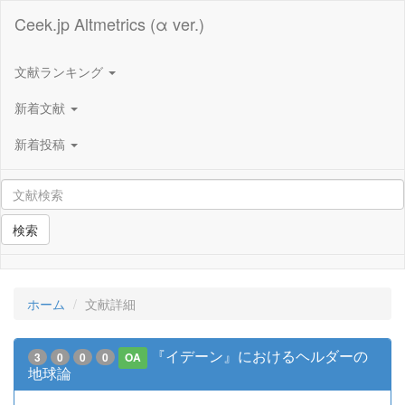
Ceek.jp Altmetrics (α ver.)
文献ランキング
新着文献
新着投稿
検索
ホーム
文献詳細
『イデーン』におけるヘルダーの
3
0
0
0
OA
地球論