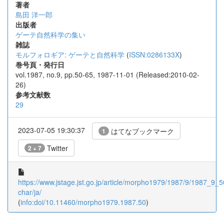
著者
島田 洋一郎
出版者
ゲーテ自然科学の集い
雑誌
モルフォロギア: ゲーテと自然科学
(
ISSN:0286133X
)
巻号頁・発行日
vol.1987, no.9, pp.50-65, 1987-11-01 (Released:2010-02-
26)
参考文献数
29
2023-07-05 19:30:37
はてなブックマーク
1
Twitter
2 + 7
https://www.jstage.jst.go.jp/article/morpho1979/1987/9/1987_9_50
char/ja/
(
info:doi/10.11460/morpho1979.1987.50
)