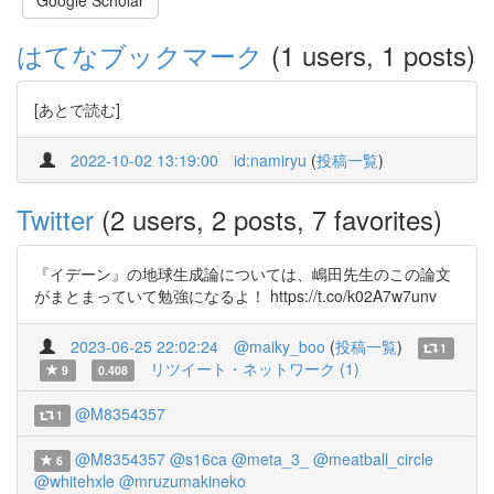
Google Scholar
はてなブックマーク
(1 users, 1 posts)
[あとで読む]
2022-10-02 13:19:00
id:namiryu
(
投稿一覧
)
Twitter
(2 users, 2 posts, 7 favorites)
『イデーン』の地球生成論については、嶋田先生のこの論文
がまとまっていて勉強になるよ！ https://t.co/k02A7w7unv
2023-06-25 22:02:24
@maiky_boo
(
投稿一覧
)
1
リツイート・ネットワーク (1)
9
0.408
@M8354357
1
@M8354357
@s16ca
@meta_3_
@meatball_circle
6
@whitehxle
@mruzumakineko