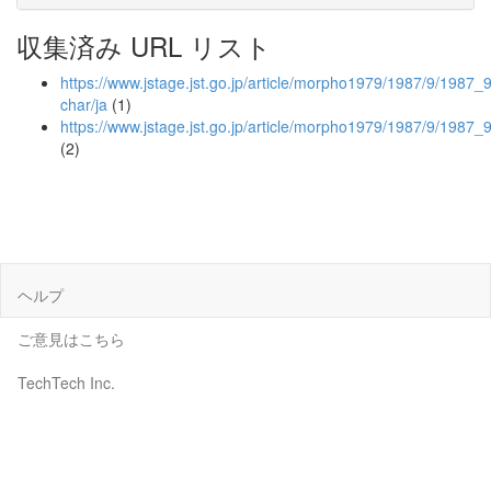
収集済み URL リスト
https://www.jstage.jst.go.jp/article/morpho1979/1987/9/1987_9
char/ja
(1)
https://www.jstage.jst.go.jp/article/morpho1979/1987/9/1987_
(2)
ヘルプ
ご意見はこちら
TechTech Inc.