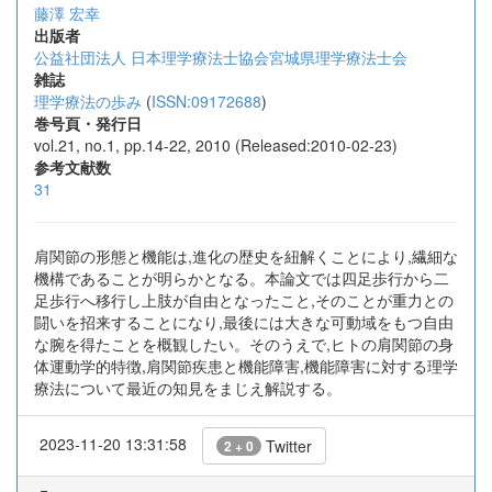
藤澤 宏幸
出版者
公益社団法人 日本理学療法士協会宮城県理学療法士会
雑誌
理学療法の歩み
(
ISSN:09172688
)
巻号頁・発行日
vol.21, no.1, pp.14-22, 2010 (Released:2010-02-23)
参考文献数
31
肩関節の形態と機能は,進化の歴史を紐解くことにより,繊細な
機構であることが明らかとなる。本論文では四足歩行から二
足歩行へ移行し上肢が自由となったこと,そのことが重力との
闘いを招来することになり,最後には大きな可動域をもつ自由
な腕を得たことを概観したい。そのうえで,ヒトの肩関節の身
体運動学的特徴,肩関節疾患と機能障害,機能障害に対する理学
療法について最近の知見をまじえ解説する。
2023-11-20 13:31:58
Twitter
2 + 0