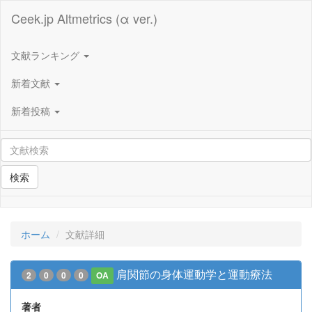
Ceek.jp Altmetrics (α ver.)
文献ランキング
新着文献
新着投稿
検索
ホーム
文献詳細
肩関節の身体運動学と運動療法
2
0
0
0
OA
著者